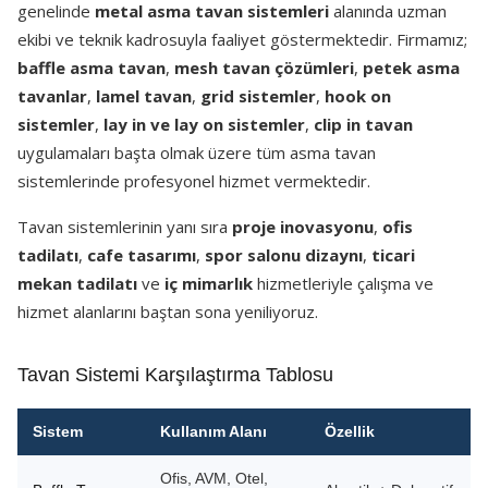
genelinde
metal asma tavan sistemleri
alanında uzman
ekibi ve teknik kadrosuyla faaliyet göstermektedir. Firmamız;
baffle asma tavan
,
mesh tavan çözümleri
,
petek asma
tavanlar
,
lamel tavan
,
grid sistemler
,
hook on
sistemler
,
lay in ve lay on sistemler
,
clip in tavan
uygulamaları başta olmak üzere tüm asma tavan
sistemlerinde profesyonel hizmet vermektedir.
Tavan sistemlerinin yanı sıra
proje inovasyonu
,
ofis
tadilatı
,
cafe tasarımı
,
spor salonu dizaynı
,
ticari
mekan tadilatı
ve
iç mimarlık
hizmetleriyle çalışma ve
hizmet alanlarını baştan sona yeniliyoruz.
Tavan Sistemi Karşılaştırma Tablosu
Sistem
Kullanım Alanı
Özellik
Ofis, AVM, Otel,