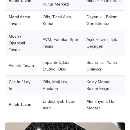
Baffle Tavan
Akustik + Dekoratif
Kültür Merkezi
Metal Asma
Ofis, Ticari Alan,
Dayanıklı, Bakım
Tavan
Konut
Gerektirmez
Mesh /
AVM, Fabrika, Spor
Açık Hücreli, Işık
Opencell
Tesisi
Geçirgen
Tavan
Toplantı Odası,
Ses Emici, Yankı
Akustik Tavan
Stüdyo, Okul
Önleyici
Clip In / Lay
Ofis, Mağaza,
Kolay Montaj,
In
Hastane
Bakım Erişimi
Endüstriyel, Ticari
Alüminyum, Hafif,
Petek Tavan
Alan
Modern