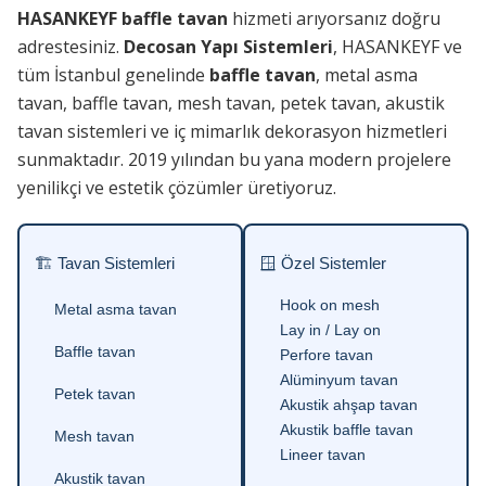
HASANKEYF baffle tavan
hizmeti arıyorsanız doğru
adrestesiniz.
Decosan Yapı Sistemleri
, HASANKEYF ve
tüm İstanbul genelinde
baffle tavan
, metal asma
tavan, baffle tavan, mesh tavan, petek tavan, akustik
tavan sistemleri ve iç mimarlık dekorasyon hizmetleri
sunmaktadır. 2019 yılından bu yana modern projelere
yenilikçi ve estetik çözümler üretiyoruz.
🏗 Tavan Sistemleri
🪟 Özel Sistemler
Hook on mesh
Metal asma tavan
Lay in / Lay on
Baffle tavan
Perfore tavan
Alüminyum tavan
Petek tavan
Akustik ahşap tavan
Akustik baffle tavan
Mesh tavan
Lineer tavan
Akustik tavan