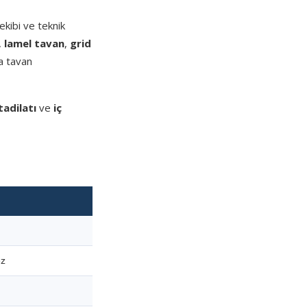
kibi ve teknik
,
lamel tavan
,
grid
a tavan
tadilatı
ve
iç
ez