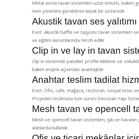
Metal asma tavan sistemleri uzun ömürlü, bakım ger
nem yönetimi gerektiren klasik bir sistemdir.
Akustik tavan ses yalıtımı
Evet. Akustik baffle ve taşyünü tavan sistemleri ses 
ve eğitim kurumlarında tercih edilir.
Clip in ve lay in tavan sis
Clip in sistemde paneller profile kilitlenir ve sökülebi
bakım erişimi açısından avantajlıdır.
Anahtar teslim tadilat hi
Evet. Ofis, cafe, mağaza, restoran, sosyal tesis ve
Projeden teslimata tüm süreci Decosan Yapı Sistem
Mesh tavan ve opencell t
Mesh ve opencell tavan sistemleri, ışık ve havanın g
alanlarda kullanılır.
Ofis ve ticari mekânlar iç