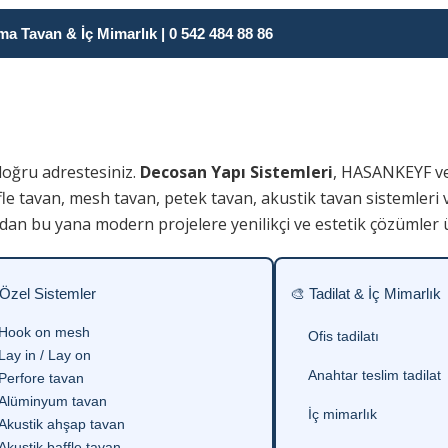
 Tavan & İç Mimarlık | 0 542 484 88 86
doğru adrestesiniz.
Decosan Yapı Sistemleri
, HASANKEYF ve
fle tavan, mesh tavan, petek tavan, akustik tavan sistemleri 
dan bu yana modern projelere yenilikçi ve estetik çözümler 
 Özel Sistemler
🎨 Tadilat & İç Mimarlık
Hook on mesh
Ofis tadilatı
Lay in / Lay on
Anahtar teslim tadilat
Perfore tavan
Alüminyum tavan
İç mimarlık
Akustik ahşap tavan
Akustik baffle tavan