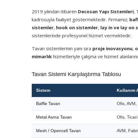
2019 yılından itibaren
Decosan Yapı Sistemleri
,
kadrosuyla faaliyet göstermektedir. Firmamız;
baf
sistemler
,
hook on sistemler
,
lay in ve lay on 
sistemlerinde profesyonel hizmet vermektedir.
Tavan sistemlerinin yanı sıra
proje inovasyonu
,
o
mimarlık
hizmetleriyle çalışma ve hizmet alanlarını
Tavan Sistemi Karşılaştırma Tablosu
Sistem
Kullanım 
Baffle Tavan
Ofis, AVM, 
Metal Asma Tavan
Ofis, Ticar
Mesh / Opencell Tavan
AVM, Fabri