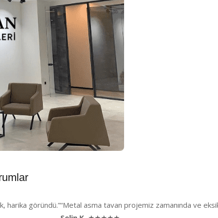
rumlar
k, harika göründü.”
“Metal asma tavan projemiz zamanında ve eksiksi
Selin K.
★★★★★