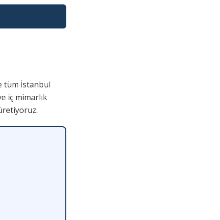
 tüm İstanbul
ve iç mimarlık
üretiyoruz.