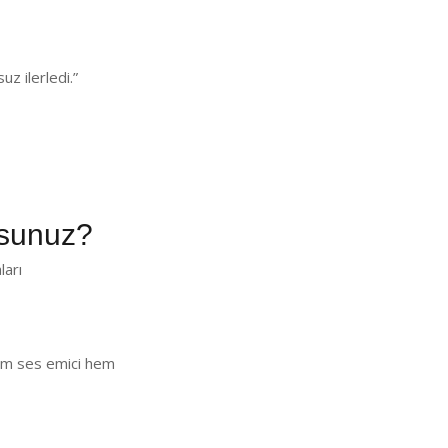
z ilerledi.”
sunuz?
ları
 Hem ses emici hem