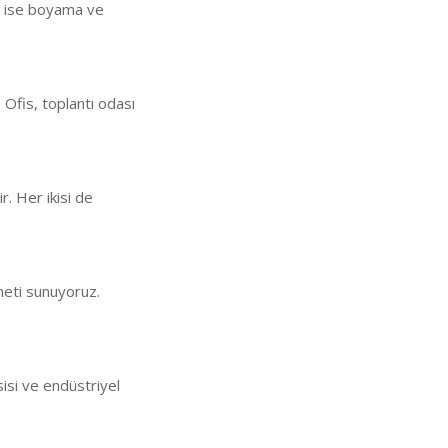
an ise boyama ve
 Ofis, toplantı odası
ir. Her ikisi de
meti sunuyoruz.
sisi ve endüstriyel