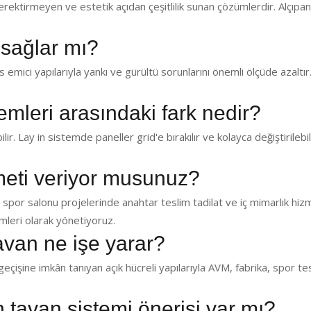
ektirmeyen ve estetik açıdan çeşitlilik sunan çözümlerdir. Alçıp
 sağlar mı?
emici yapılarıyla yankı ve gürültü sorunlarını önemli ölçüde azaltır.
temleri arasındaki fark nedir?
lir. Lay in sistemde paneller grid'e bırakılır ve kolayca değiştirilebil
zmeti veriyor musunuz?
 spor salonu projelerinde anahtar teslim tadilat ve iç mimarlık hiz
leri olarak yönetiyoruz.
avan ne işe yarar?
eçişine imkân tanıyan açık hücreli yapılarıyla AVM, fabrika, spor te
in tavan sistemi önerisi var mı?