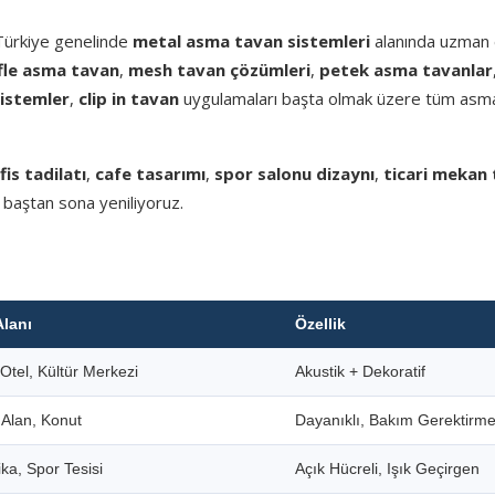
 Türkiye genelinde
metal asma tavan sistemleri
alanında uzman e
fle asma tavan
,
mesh tavan çözümleri
,
petek asma tavanlar
sistemler
,
clip in tavan
uygulamaları başta olmak üzere tüm asm
fis tadilatı
,
cafe tasarımı
,
spor salonu dizaynı
,
ticari mekan 
 baştan sona yeniliyoruz.
Alanı
Özellik
Otel, Kültür Merkezi
Akustik + Dekoratif
i Alan, Konut
Dayanıklı, Bakım Gerektirm
ka, Spor Tesisi
Açık Hücreli, Işık Geçirgen