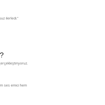
z ilerledi.”
z?
erçekleştiriyoruz.
 Hem ses emici hem