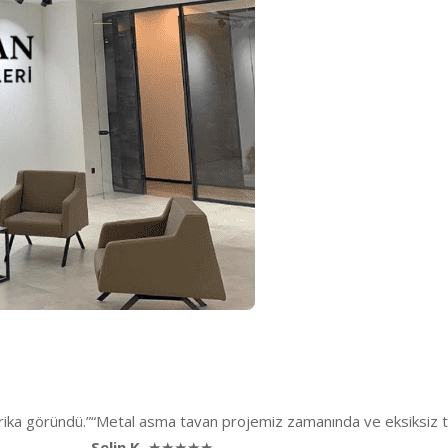
rika göründü.”
“Metal asma tavan projemiz zamanında ve eksiksiz te
Selin K.
★★★★★