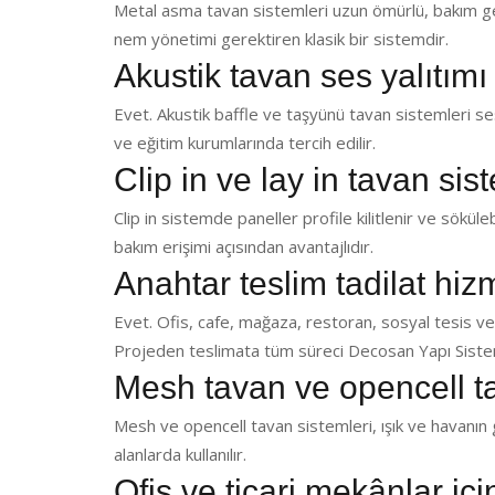
Metal asma tavan sistemleri uzun ömürlü, bakım ger
nem yönetimi gerektiren klasik bir sistemdir.
Akustik tavan ses yalıtımı
Evet. Akustik baffle ve taşyünü tavan sistemleri ses 
ve eğitim kurumlarında tercih edilir.
Clip in ve lay in tavan sis
Clip in sistemde paneller profile kilitlenir ve sökülebi
bakım erişimi açısından avantajlıdır.
Anahtar teslim tadilat hi
Evet. Ofis, cafe, mağaza, restoran, sosyal tesis ve
Projeden teslimata tüm süreci Decosan Yapı Sistem
Mesh tavan ve opencell t
Mesh ve opencell tavan sistemleri, ışık ve havanın g
alanlarda kullanılır.
Ofis ve ticari mekânlar iç