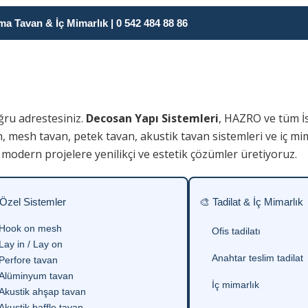
 Tavan & İç Mimarlık | 0 542 484 88 86
ğru adrestesiniz.
Decosan Yapı Sistemleri
, HAZRO ve tüm İ
n, mesh tavan, petek tavan, akustik tavan sistemleri ve iç m
modern projelere yenilikçi ve estetik çözümler üretiyoruz.
 Özel Sistemler
🎨 Tadilat & İç Mimarlık
Hook on mesh
Ofis tadilatı
Lay in / Lay on
Anahtar teslim tadilat
Perfore tavan
Alüminyum tavan
İç mimarlık
Akustik ahşap tavan
Akustik baffle tavan