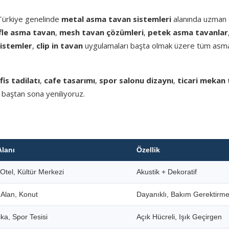
 Türkiye genelinde
metal asma tavan sistemleri
alanında uzman e
fle asma tavan
,
mesh tavan çözümleri
,
petek asma tavanlar
sistemler
,
clip in tavan
uygulamaları başta olmak üzere tüm asm
fis tadilatı
,
cafe tasarımı
,
spor salonu dizaynı
,
ticari mekan 
 baştan sona yeniliyoruz.
Alanı
Özellik
Otel, Kültür Merkezi
Akustik + Dekoratif
i Alan, Konut
Dayanıklı, Bakım Gerektirm
ka, Spor Tesisi
Açık Hücreli, Işık Geçirgen