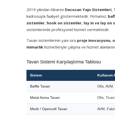
2019 yılından itibaren
Decosan Yapı Sistemleri
,
kadrosuyla faaliyet göstermektedir. Firmamız;
baf
sistemler
,
hook on sistemler
,
lay in ve lay on 
sistemlerinde profesyonel hizmet vermektedir.
Tavan sistemlerinin yanı sıra
proje inovasyonu
,
o
mimarlık
hizmetleriyle çalışma ve hizmet alanlarını
Tavan Sistemi Karşılaştırma Tablosu
Sistem
Kullanım 
Baffle Tavan
Ofis, AVM, 
Metal Asma Tavan
Ofis, Ticar
Mesh / Opencell Tavan
AVM, Fabri