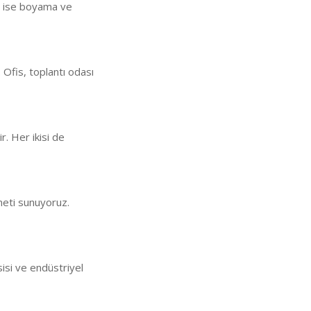
an ise boyama ve
 Ofis, toplantı odası
ir. Her ikisi de
meti sunuyoruz.
sisi ve endüstriyel