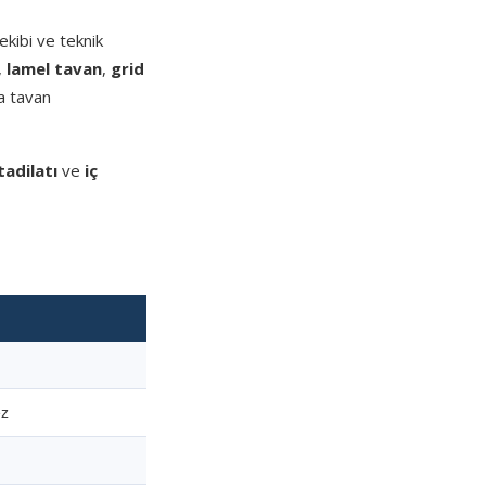
kibi ve teknik
,
lamel tavan
,
grid
a tavan
tadilatı
ve
iç
ez