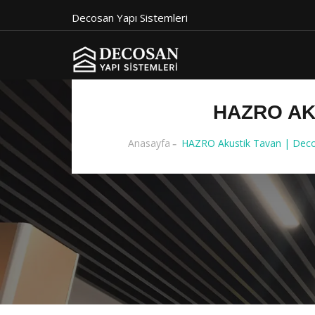
Decosan Yapı Sistemleri
HAZRO AK
Anasayfa
HAZRO Akustik Tavan | Decos