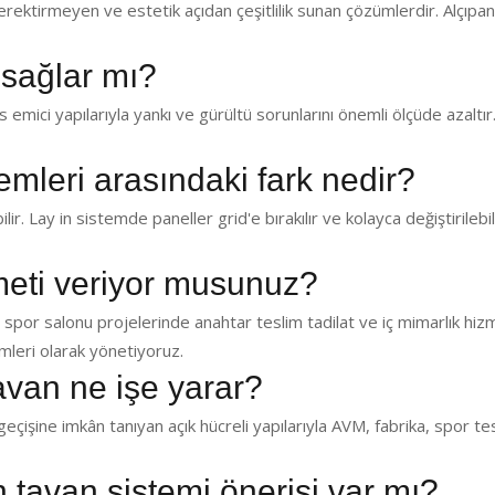
ektirmeyen ve estetik açıdan çeşitlilik sunan çözümlerdir. Alçıp
 sağlar mı?
emici yapılarıyla yankı ve gürültü sorunlarını önemli ölçüde azaltır.
temleri arasındaki fark nedir?
lir. Lay in sistemde paneller grid'e bırakılır ve kolayca değiştirilebil
zmeti veriyor musunuz?
 spor salonu projelerinde anahtar teslim tadilat ve iç mimarlık hiz
leri olarak yönetiyoruz.
avan ne işe yarar?
eçişine imkân tanıyan açık hücreli yapılarıyla AVM, fabrika, spor te
in tavan sistemi önerisi var mı?