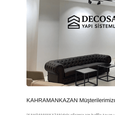
KAHRAMANKAZAN Müşterilerimizd
“KAHRAMANKAZAN'deki ofisimiz için baffle tavan ya