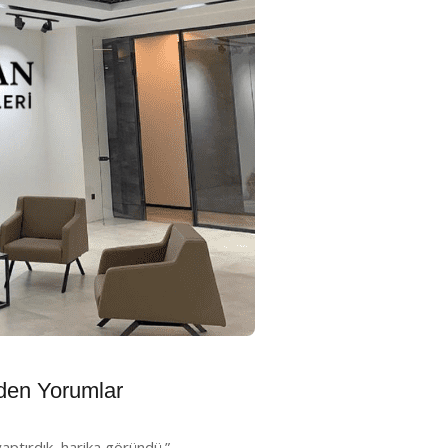
en Yorumlar
ptırdık, harika göründü.”