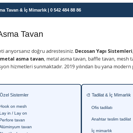
 Tavan & İç Mimarlık | 0 542 484 88 86
sma Tavan
ti arıyorsanız doğru adrestesiniz.
Decosan Yapı Sistemleri
metal asma tavan
, metal asma tavan, baffle tavan, mesh t
syon hizmetleri sunmaktadır. 2019 yılından bu yana modern p
 Özel Sistemler
🎨 Tadilat & İç Mimarlık
Hook on mesh
Ofis tadilatı
Lay in / Lay on
Anahtar teslim tadilat
Perfore tavan
Alüminyum tavan
İç mimarlık