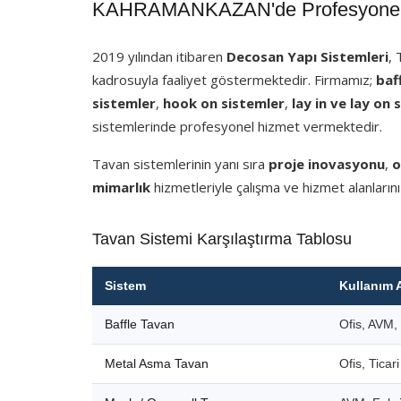
KAHRAMANKAZAN'de Profesyonel A
2019 yılından itibaren
Decosan Yapı Sistemleri
,
kadrosuyla faaliyet göstermektedir. Firmamız;
baf
sistemler
,
hook on sistemler
,
lay in ve lay on 
sistemlerinde profesyonel hizmet vermektedir.
Tavan sistemlerinin yanı sıra
proje inovasyonu
,
o
mimarlık
hizmetleriyle çalışma ve hizmet alanlarını
Tavan Sistemi Karşılaştırma Tablosu
Sistem
Kullanım 
Baffle Tavan
Ofis, AVM, 
Metal Asma Tavan
Ofis, Ticar