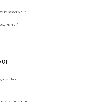
i mükemmel oldu.”
z ilerledi.”
yor
gulamaları
 Hem ses emici hem