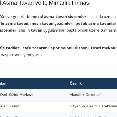
sma Tavan ve İç Mimarlık Firması
 Türkiye genelinde
metal asma tavan sistemleri
alanında uzman e
fle asma tavan
,
mesh tavan çözümleri
,
petek asma tavanlar
sistemler
,
clip in tavan
uygulamaları başta olmak üzere tüm asm
fis tadilatı
,
cafe tasarımı
,
spor salonu dizaynı
,
ticari mekan 
 baştan sona yeniliyoruz.
Alanı
Özellik
Otel, Kültür Merkezi
Akustik + Dekoratif
i Alan, Konut
Dayanıklı, Bakım Gerektirm