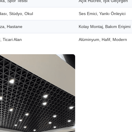
ka, Spor Tesisi
Açık Hücreli, Işık Geçirgen
dası, Stüdyo, Okul
Ses Emici, Yankı Önleyici
aza, Hastane
Kolay Montaj, Bakım Erişimi
, Ticari Alan
Alüminyum, Hafif, Modern