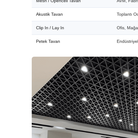
Mesh / Opencell Tavan
AVM, Fabri
Akustik Tavan
Toplantı O
Clip In / Lay In
Ofis, Mağ
Petek Tavan
Endüstriyel