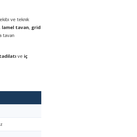
kibi ve teknik
,
lamel tavan
,
grid
a tavan
tadilatı
ve
iç
ez