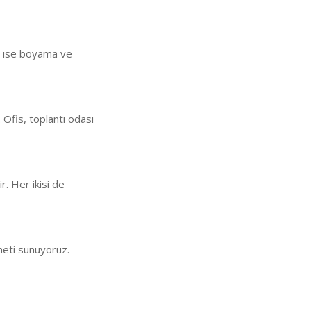
an ise boyama ve
 Ofis, toplantı odası
ir. Her ikisi de
meti sunuyoruz.