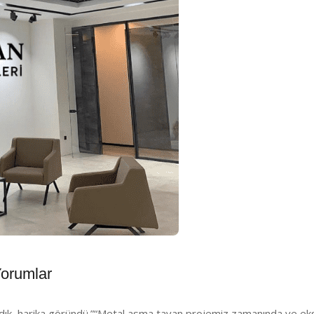
orumlar
ık, harika göründü.”
“Metal asma tavan projemiz zamanında ve eksik