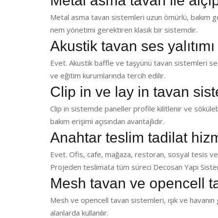
Metal asma tavan ile alçı
Metal asma tavan sistemleri uzun ömürlü, bakım ger
nem yönetimi gerektiren klasik bir sistemdir.
Akustik tavan ses yalıtımı
Evet. Akustik baffle ve taşyünü tavan sistemleri ses 
ve eğitim kurumlarında tercih edilir.
Clip in ve lay in tavan sis
Clip in sistemde paneller profile kilitlenir ve sökülebi
bakım erişimi açısından avantajlıdır.
Anahtar teslim tadilat hi
Evet. Ofis, cafe, mağaza, restoran, sosyal tesis ve
Projeden teslimata tüm süreci Decosan Yapı Sistem
Mesh tavan ve opencell t
Mesh ve opencell tavan sistemleri, ışık ve havanın g
alanlarda kullanılır.