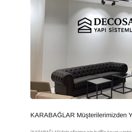
KARABAĞLAR Müşterilerimizden Y
“KARABAĞLAR'deki ofisimiz için baffle tavan yaptırd