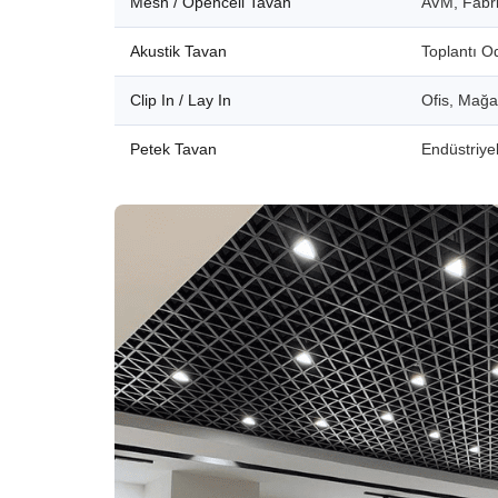
Mesh / Opencell Tavan
AVM, Fabri
Akustik Tavan
Toplantı O
Clip In / Lay In
Ofis, Mağ
Petek Tavan
Endüstriyel