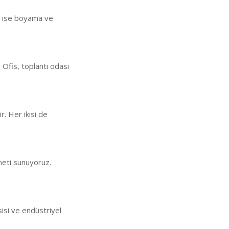
an ise boyama ve
 Ofis, toplantı odası
ir. Her ikisi de
meti sunuyoruz.
sisi ve endüstriyel