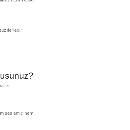
z ilerledi.”
musunuz?
aları
 Hem ses emici hem