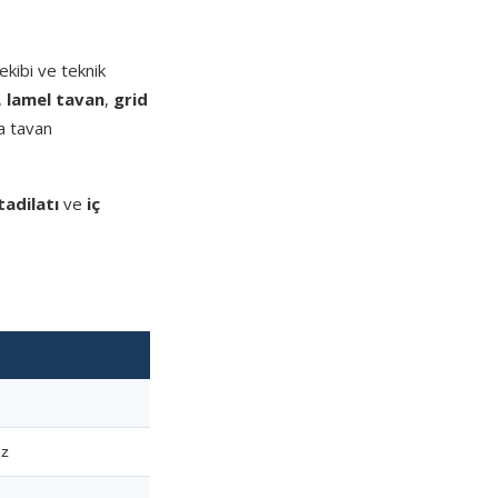
kibi ve teknik
,
lamel tavan
,
grid
a tavan
tadilatı
ve
iç
ez