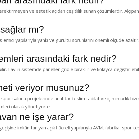
pan arasındaki fark nedir?
ektirmeyen ve estetik açıdan çeşitlilik sunan çözümlerdir. Alçıp
 sağlar mı?
emici yapılarıyla yankı ve gürültü sorunlarını önemli ölçüde azaltır.
temleri arasındaki fark nedir?
lir. Lay in sistemde paneller grid'e bırakılır ve kolayca değiştirilebil
zmeti veriyor musunuz?
 spor salonu projelerinde anahtar teslim tadilat ve iç mimarlık hiz
leri olarak yönetiyoruz.
avan ne işe yarar?
eçişine imkân tanıyan açık hücreli yapılarıyla AVM, fabrika, spor te