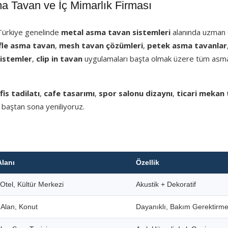
Tavan ve İç Mimarlık Firması
 Türkiye genelinde
metal asma tavan sistemleri
alanında uzman e
fle asma tavan
,
mesh tavan çözümleri
,
petek asma tavanlar
sistemler
,
clip in tavan
uygulamaları başta olmak üzere tüm asm
fis tadilatı
,
cafe tasarımı
,
spor salonu dizaynı
,
ticari mekan 
 baştan sona yeniliyoruz.
Alanı
Özellik
Otel, Kültür Merkezi
Akustik + Dekoratif
i Alan, Konut
Dayanıklı, Bakım Gerektirm