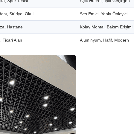
ka, Spor Tesisi
Açık Hücreli, Işık Geçirgen
dası, Stüdyo, Okul
Ses Emici, Yankı Önleyici
aza, Hastane
Kolay Montaj, Bakım Erişimi
, Ticari Alan
Alüminyum, Hafif, Modern