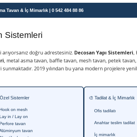
 Tavan & İç Mimarlık | 0 542 484 88 86
Sistemleri
 arıyorsanız doğru adrestesiniz.
Decosan Yapı Sistemleri
,
ri
, metal asma tavan, baffle tavan, mesh tavan, petek tavan,
i sunmaktadır. 2019 yılından bu yana modern projelere yenili
 Özel Sistemler
🎨 Tadilat & İç Mimarlık
Hook on mesh
Ofis tadilatı
Lay in / Lay on
Anahtar teslim tadilat
Perfore tavan
Alüminyum tavan
İç mimarlık