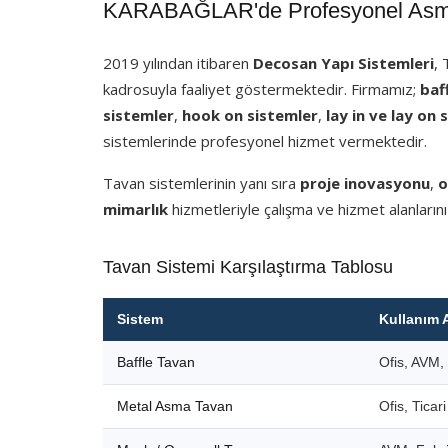
KARABAĞLAR'de Profesyonel Asma 
2019 yılından itibaren
Decosan Yapı Sistemleri
,
kadrosuyla faaliyet göstermektedir. Firmamız;
baf
sistemler
,
hook on sistemler
,
lay in ve lay on 
sistemlerinde profesyonel hizmet vermektedir.
Tavan sistemlerinin yanı sıra
proje inovasyonu
,
o
mimarlık
hizmetleriyle çalışma ve hizmet alanlarını
Tavan Sistemi Karşılaştırma Tablosu
Sistem
Kullanım 
Baffle Tavan
Ofis, AVM, 
Metal Asma Tavan
Ofis, Ticar