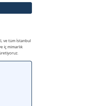
 ve tüm İstanbul
ve iç mimarlık
üretiyoruz.