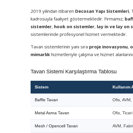
2019 yılından itibaren
Decosan Yapı Sistemleri
,
kadrosuyla faaliyet göstermektedir. Firmamız;
baf
sistemler
,
hook on sistemler
,
lay in ve lay on 
sistemlerinde profesyonel hizmet vermektedir.
Tavan sistemlerinin yanı sıra
proje inovasyonu
,
o
mimarlık
hizmetleriyle çalışma ve hizmet alanlarını
Tavan Sistemi Karşılaştırma Tablosu
Sistem
Kullanım 
Baffle Tavan
Ofis, AVM, 
Metal Asma Tavan
Ofis, Ticar
Mesh / Opencell Tavan
AVM, Fabri