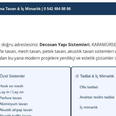
 Tavan & İç Mimarlık | 0 542 484 88 86
z doğru adrestesiniz.
Decosan Yapı Sistemleri
, KARAMÜRSEL
fle tavan, mesh tavan, petek tavan, akustik tavan sistemleri 
dan bu yana modern projelere yenilikçi ve estetik çözümler 
 Özel Sistemler
🎨 Tadilat & İç Mimarlık
Hook on mesh
Ofis tadilatı
Lay in / Lay on
Anahtar teslim tadilat
Perfore tavan
Alüminyum tavan
İç mimarlık
Akustik ahşap tavan
Akustik baffle tavan