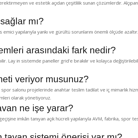
ektirmeyen ve estetik açıdan çeşitlilik sunan çözümlerdir. Alçıp
 sağlar mı?
emici yapılarıyla yankı ve gürültü sorunlarını önemli ölçüde azaltır.
temleri arasındaki fark nedir?
lir. Lay in sistemde paneller grid'e bırakılır ve kolayca değiştirilebil
zmeti veriyor musunuz?
 spor salonu projelerinde anahtar teslim tadilat ve iç mimarlık hiz
leri olarak yönetiyoruz.
avan ne işe yarar?
eçişine imkân tanıyan açık hücreli yapılarıyla AVM, fabrika, spor te
in tavan sistemi önerisi var mı?