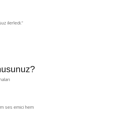
z ilerledi.”
musunuz?
aları
 Hem ses emici hem