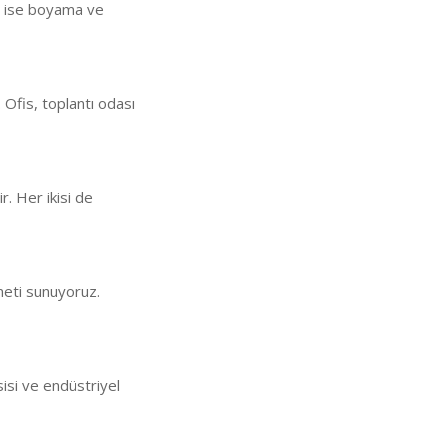
an ise boyama ve
 Ofis, toplantı odası
ir. Her ikisi de
meti sunuyoruz.
sisi ve endüstriyel