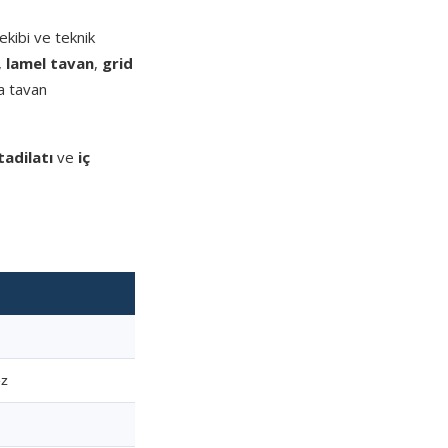
kibi ve teknik
,
lamel tavan
,
grid
a tavan
tadilatı
ve
iç
ez