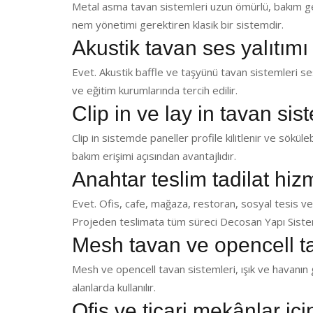
Metal asma tavan sistemleri uzun ömürlü, bakım ger
nem yönetimi gerektiren klasik bir sistemdir.
Akustik tavan ses yalıtımı
Evet. Akustik baffle ve taşyünü tavan sistemleri ses 
ve eğitim kurumlarında tercih edilir.
Clip in ve lay in tavan sis
Clip in sistemde paneller profile kilitlenir ve sökülebi
bakım erişimi açısından avantajlıdır.
Anahtar teslim tadilat hi
Evet. Ofis, cafe, mağaza, restoran, sosyal tesis ve
Projeden teslimata tüm süreci Decosan Yapı Sistem
Mesh tavan ve opencell t
Mesh ve opencell tavan sistemleri, ışık ve havanın g
alanlarda kullanılır.
Ofis ve ticari mekânlar iç