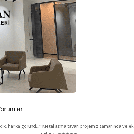
orumlar
dık, harika göründü.”
“Metal asma tavan projemiz zamanında ve eksik
Selin K.
★★★★★