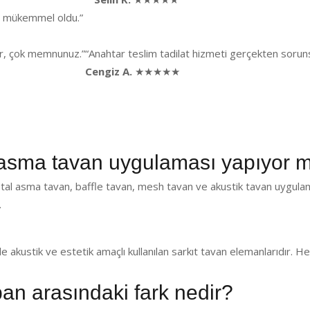
ği mükemmel oldu.”
lar, çok memnunuz.”
“Anahtar teslim tadilat hizmeti gerçekten sorunsu
Cengiz A.
★★★★★
sma tavan uygulaması yapıyor 
al asma tavan, baffle tavan, mesh tavan ve akustik tavan uygulam
.
de akustik ve estetik amaçlı kullanılan sarkıt tavan elemanlarıdır.
pan arasındaki fark nedir?