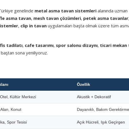
 Türkiye genelinde
metal asma tavan sistemleri
alanında uzman e
fle asma tavan
,
mesh tavan çözümleri
,
petek asma tavanlar
sistemler
,
clip in tavan
uygulamaları başta olmak üzere tüm asm
fis tadilatı
,
cafe tasarımı
,
spor salonu dizaynı
,
ticari mekan 
 baştan sona yeniliyoruz.
Alanı
Özellik
Otel, Kültür Merkezi
Akustik + Dekoratif
i Alan, Konut
Dayanıklı, Bakım Gerektirm
ka, Spor Tesisi
Açık Hücreli, Işık Geçirgen