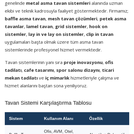
genelinde
metal asma tavan sistemleri
alanında uzman
ekibi ve teknik kadrosuyla faaliyet göstermektedir. Firmamız;
baffle asma tavan
,
mesh tavan çözümleri
,
petek asma
tavanlar
,
lamel tavan
,
grid sistemler
,
hook on
sistemler
,
lay in ve lay on sistemler
,
clip in tavan
uygulamaları başta olmak üzere tüm asma tavan
sistemlerinde profesyonel hizmet vermektedir.
Tavan sistemlerinin yanı sıra
proje inovasyonu
,
ofis
tadilatı
,
cafe tasarımı
,
spor salonu dizaynı
,
ticari
mekan tadilatı
ve
iç mimarlık
hizmetleriyle çalışma ve
hizmet alanlarını baştan sona yeniliyoruz.
Tavan Sistemi Karşılaştırma Tablosu
Sistem
Kullanım Alanı
Özellik
Ofis, AVM, Otel,