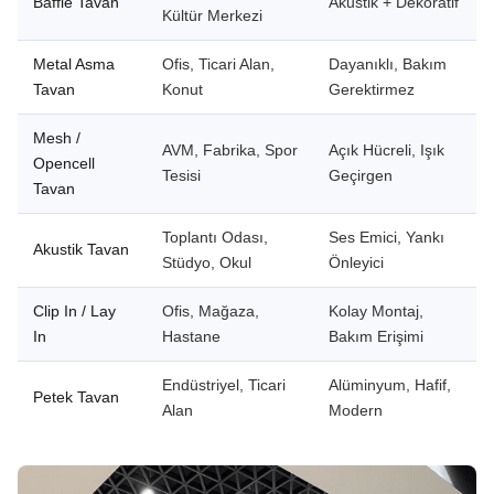
Baffle Tavan
Akustik + Dekoratif
Kültür Merkezi
Metal Asma
Ofis, Ticari Alan,
Dayanıklı, Bakım
Tavan
Konut
Gerektirmez
Mesh /
AVM, Fabrika, Spor
Açık Hücreli, Işık
Opencell
Tesisi
Geçirgen
Tavan
Toplantı Odası,
Ses Emici, Yankı
Akustik Tavan
Stüdyo, Okul
Önleyici
Clip In / Lay
Ofis, Mağaza,
Kolay Montaj,
In
Hastane
Bakım Erişimi
Endüstriyel, Ticari
Alüminyum, Hafif,
Petek Tavan
Alan
Modern