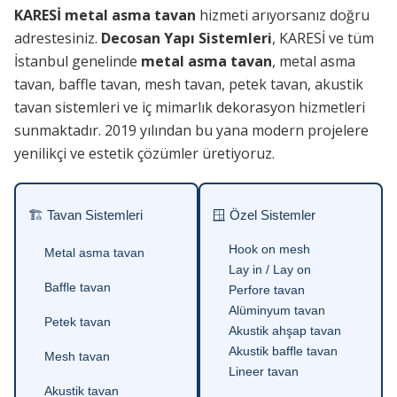
KARESİ metal asma tavan
hizmeti arıyorsanız doğru
adrestesiniz.
Decosan Yapı Sistemleri
, KARESİ ve tüm
İstanbul genelinde
metal asma tavan
, metal asma
tavan, baffle tavan, mesh tavan, petek tavan, akustik
tavan sistemleri ve iç mimarlık dekorasyon hizmetleri
sunmaktadır. 2019 yılından bu yana modern projelere
yenilikçi ve estetik çözümler üretiyoruz.
🏗 Tavan Sistemleri
🪟 Özel Sistemler
Hook on mesh
Metal asma tavan
Lay in / Lay on
Baffle tavan
Perfore tavan
Alüminyum tavan
Petek tavan
Akustik ahşap tavan
Akustik baffle tavan
Mesh tavan
Lineer tavan
Akustik tavan