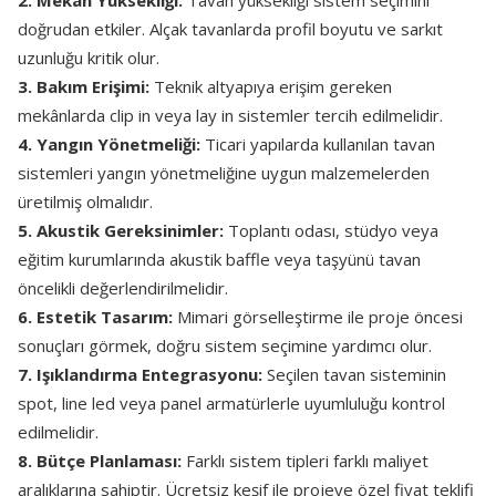
2. Mekân Yüksekliği:
Tavan yüksekliği sistem seçimini
doğrudan etkiler. Alçak tavanlarda profil boyutu ve sarkıt
uzunluğu kritik olur.
3. Bakım Erişimi:
Teknik altyapıya erişim gereken
mekânlarda clip in veya lay in sistemler tercih edilmelidir.
4. Yangın Yönetmeliği:
Ticari yapılarda kullanılan tavan
sistemleri yangın yönetmeliğine uygun malzemelerden
üretilmiş olmalıdır.
5. Akustik Gereksinimler:
Toplantı odası, stüdyo veya
eğitim kurumlarında akustik baffle veya taşyünü tavan
öncelikli değerlendirilmelidir.
6. Estetik Tasarım:
Mimari görselleştirme ile proje öncesi
sonuçları görmek, doğru sistem seçimine yardımcı olur.
7. Işıklandırma Entegrasyonu:
Seçilen tavan sisteminin
spot, line led veya panel armatürlerle uyumluluğu kontrol
edilmelidir.
8. Bütçe Planlaması:
Farklı sistem tipleri farklı maliyet
aralıklarına sahiptir. Ücretsiz keşif ile projeye özel fiyat teklifi