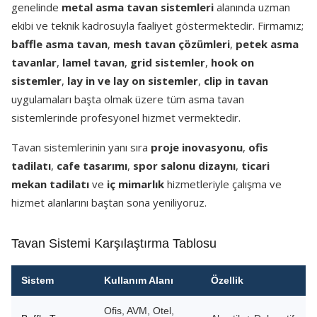
genelinde
metal asma tavan sistemleri
alanında uzman
ekibi ve teknik kadrosuyla faaliyet göstermektedir. Firmamız;
baffle asma tavan
,
mesh tavan çözümleri
,
petek asma
tavanlar
,
lamel tavan
,
grid sistemler
,
hook on
sistemler
,
lay in ve lay on sistemler
,
clip in tavan
uygulamaları başta olmak üzere tüm asma tavan
sistemlerinde profesyonel hizmet vermektedir.
Tavan sistemlerinin yanı sıra
proje inovasyonu
,
ofis
tadilatı
,
cafe tasarımı
,
spor salonu dizaynı
,
ticari
mekan tadilatı
ve
iç mimarlık
hizmetleriyle çalışma ve
hizmet alanlarını baştan sona yeniliyoruz.
Tavan Sistemi Karşılaştırma Tablosu
Sistem
Kullanım Alanı
Özellik
Ofis, AVM, Otel,