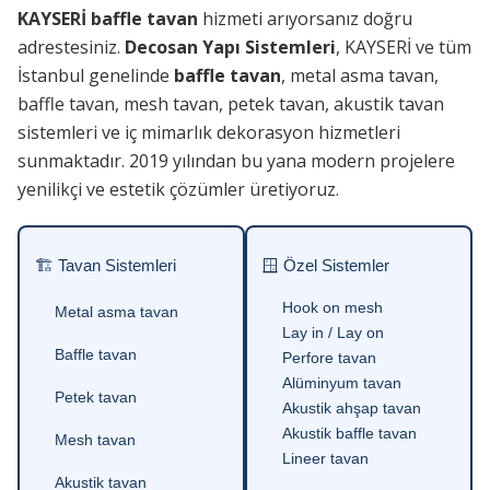
KAYSERİ baffle tavan
hizmeti arıyorsanız doğru
adrestesiniz.
Decosan Yapı Sistemleri
, KAYSERİ ve tüm
İstanbul genelinde
baffle tavan
, metal asma tavan,
baffle tavan, mesh tavan, petek tavan, akustik tavan
sistemleri ve iç mimarlık dekorasyon hizmetleri
sunmaktadır. 2019 yılından bu yana modern projelere
yenilikçi ve estetik çözümler üretiyoruz.
🏗 Tavan Sistemleri
🪟 Özel Sistemler
Hook on mesh
Metal asma tavan
Lay in / Lay on
Baffle tavan
Perfore tavan
Alüminyum tavan
Petek tavan
Akustik ahşap tavan
Akustik baffle tavan
Mesh tavan
Lineer tavan
Akustik tavan