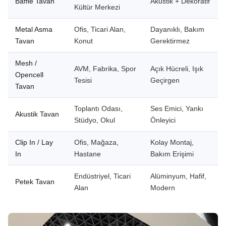
Baffle Tavan
Akustik + Dekoratif
Kültür Merkezi
Metal Asma
Ofis, Ticari Alan,
Dayanıklı, Bakım
Tavan
Konut
Gerektirmez
Mesh /
AVM, Fabrika, Spor
Açık Hücreli, Işık
Opencell
Tesisi
Geçirgen
Tavan
Toplantı Odası,
Ses Emici, Yankı
Akustik Tavan
Stüdyo, Okul
Önleyici
Clip In / Lay
Ofis, Mağaza,
Kolay Montaj,
In
Hastane
Bakım Erişimi
Endüstriyel, Ticari
Alüminyum, Hafif,
Petek Tavan
Alan
Modern