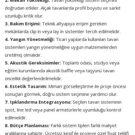
2. Mekân Yüksekliği:
Tavan yüksekliği sistem seçimini
doğrudan etkiler. Alçak tavanlarda profil boyutu ve sarkıt
uzunluğu kritik olur.
3. Bakım Erişimi:
Teknik altyapıya erişim gereken
mekânlarda clip in veya lay in sistemler tercih edilmelidir.
4. Yangın Yönetmeliği:
Ticari yapılarda kullanılan tavan
sistemleri yangın yönetmeliğine uygun malzemelerden
üretilmiş olmalıdır.
5. Akustik Gereksinimler:
Toplantı odası, stüdyo veya
eğitim kurumlarında akustik baffle veya taşyünü tavan
öncelikli değerlendirilmelidir.
6. Estetik Tasarım:
Mimari görselleştirme ile proje öncesi
sonuçları görmek, doğru sistem seçimine yardımcı olur.
7. Işıklandırma Entegrasyonu:
Seçilen tavan sisteminin
spot, line led veya panel armatürlerle uyumluluğu kontrol
edilmelidir.
8. Bütçe Planlaması:
Farklı sistem tipleri farklı maliyet
aralıklarına sahiptir. Ücretsiz keşif ile projeye özel fiyat teklifi