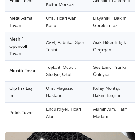
Baffle Tavan
Akustik + Dekoratif
Kültür Merkezi
Metal Asma
Ofis, Ticari Alan,
Dayanıklı, Bakım
Tavan
Konut
Gerektirmez
Mesh /
AVM, Fabrika, Spor
Açık Hücreli, Işık
Opencell
Tesisi
Geçirgen
Tavan
Toplantı Odası,
Ses Emici, Yankı
Akustik Tavan
Stüdyo, Okul
Önleyici
Clip In / Lay
Ofis, Mağaza,
Kolay Montaj,
In
Hastane
Bakım Erişimi
Endüstriyel, Ticari
Alüminyum, Hafif,
Petek Tavan
Alan
Modern