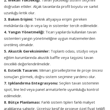
2. Mekân Yüksekliği:
Tavan yüksekliği sistem seçimini
doğrudan etkiler. Alçak tavanlarda profil boyutu ve sarkıt
uzunluğu kritik olur.
3. Bakım Erişimi:
Teknik altyapıya erişim gereken
mekânlarda clip in veya lay in sistemler tercih edilmelidir.
4. Yangın Yönetmeliği:
Ticari yapılarda kullanılan tavan
sistemleri yangın yönetmeliğine uygun malzemelerden
üretilmiş olmalıdır.
5. Akustik Gereksinimler:
Toplantı odası, stüdyo veya
eğitim kurumlarında akustik baffle veya taşyünü tavan
öncelikli değerlendirilmelidir.
6. Estetik Tasarım:
Mimari görselleştirme ile proje öncesi
sonuçları görmek, doğru sistem seçimine yardımcı olur.
7. Işıklandırma Entegrasyonu:
Seçilen tavan sisteminin
spot, line led veya panel armatürlerle uyumluluğu kontrol
edilmelidir.
8. Bütçe Planlaması:
Farklı sistem tipleri farklı maliyet
aralıklarına sahiptir. Ücretsiz keşif ile projeye özel fiyat teklifi