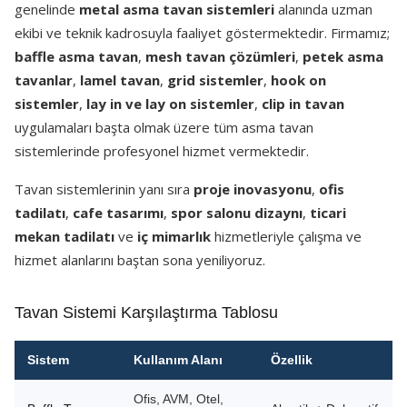
genelinde
metal asma tavan sistemleri
alanında uzman
ekibi ve teknik kadrosuyla faaliyet göstermektedir. Firmamız;
baffle asma tavan
,
mesh tavan çözümleri
,
petek asma
tavanlar
,
lamel tavan
,
grid sistemler
,
hook on
sistemler
,
lay in ve lay on sistemler
,
clip in tavan
uygulamaları başta olmak üzere tüm asma tavan
sistemlerinde profesyonel hizmet vermektedir.
Tavan sistemlerinin yanı sıra
proje inovasyonu
,
ofis
tadilatı
,
cafe tasarımı
,
spor salonu dizaynı
,
ticari
mekan tadilatı
ve
iç mimarlık
hizmetleriyle çalışma ve
hizmet alanlarını baştan sona yeniliyoruz.
Tavan Sistemi Karşılaştırma Tablosu
Sistem
Kullanım Alanı
Özellik
Ofis, AVM, Otel,