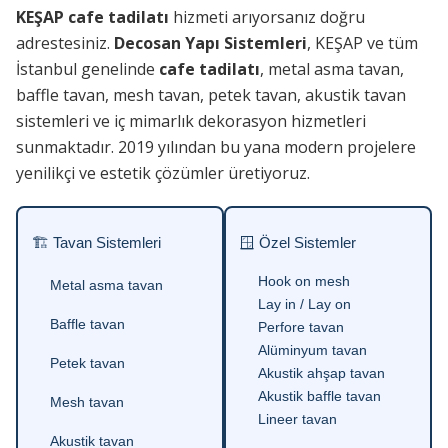
KEŞAP cafe tadilatı
hizmeti arıyorsanız doğru
adrestesiniz.
Decosan Yapı Sistemleri
, KEŞAP ve tüm
İstanbul genelinde
cafe tadilatı
, metal asma tavan,
baffle tavan, mesh tavan, petek tavan, akustik tavan
sistemleri ve iç mimarlık dekorasyon hizmetleri
sunmaktadır. 2019 yılından bu yana modern projelere
yenilikçi ve estetik çözümler üretiyoruz.
🏗 Tavan Sistemleri
🪟 Özel Sistemler
Hook on mesh
Metal asma tavan
Lay in / Lay on
Baffle tavan
Perfore tavan
Alüminyum tavan
Petek tavan
Akustik ahşap tavan
Akustik baffle tavan
Mesh tavan
Lineer tavan
Akustik tavan