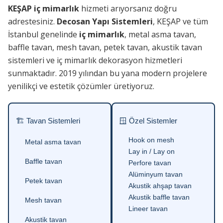
KEŞAP iç mimarlık
hizmeti arıyorsanız doğru
adrestesiniz.
Decosan Yapı Sistemleri
, KEŞAP ve tüm
İstanbul genelinde
iç mimarlık
, metal asma tavan,
baffle tavan, mesh tavan, petek tavan, akustik tavan
sistemleri ve iç mimarlık dekorasyon hizmetleri
sunmaktadır. 2019 yılından bu yana modern projelere
yenilikçi ve estetik çözümler üretiyoruz.
🏗 Tavan Sistemleri
🪟 Özel Sistemler
Hook on mesh
Metal asma tavan
Lay in / Lay on
Baffle tavan
Perfore tavan
Alüminyum tavan
Petek tavan
Akustik ahşap tavan
Akustik baffle tavan
Mesh tavan
Lineer tavan
Akustik tavan