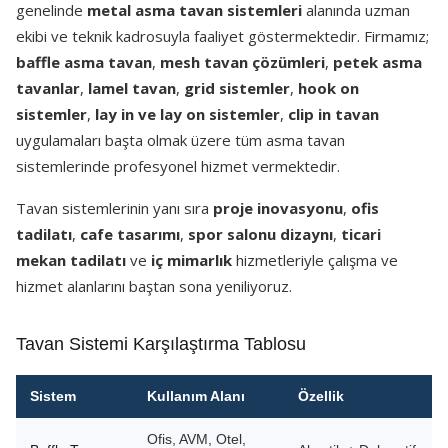
genelinde
metal asma tavan sistemleri
alanında uzman
ekibi ve teknik kadrosuyla faaliyet göstermektedir. Firmamız;
baffle asma tavan
,
mesh tavan çözümleri
,
petek asma
tavanlar
,
lamel tavan
,
grid sistemler
,
hook on
sistemler
,
lay in ve lay on sistemler
,
clip in tavan
uygulamaları başta olmak üzere tüm asma tavan
sistemlerinde profesyonel hizmet vermektedir.
Tavan sistemlerinin yanı sıra
proje inovasyonu
,
ofis
tadilatı
,
cafe tasarımı
,
spor salonu dizaynı
,
ticari
mekan tadilatı
ve
iç mimarlık
hizmetleriyle çalışma ve
hizmet alanlarını baştan sona yeniliyoruz.
Tavan Sistemi Karşılaştırma Tablosu
Sistem
Kullanım Alanı
Özellik
Ofis, AVM, Otel,