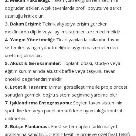
2. Mekân Yüksekliği:
Tavan yüksekliği sistem seçimini
doğrudan etkiler. Alçak tavanlarda profil boyutu ve sarkıt
uzunluğu kritik olur.
3. Bakım Erişimi:
Teknik altyapıya erişim gereken
mekânlarda clip in veya lay in sistemler tercih edilmelidir.
4. Yangın Yönetmeliği:
Ticari yapılarda kullanılan tavan
sistemleri yangın yönetmeliğine uygun malzemelerden
üretilmiş olmalıdır.
5. Akustik Gereksinimler:
Toplantı odası, stüdyo veya
eğitim kurumlarında akustik baffle veya taşyünü tavan
öncelikli değerlendirilmelidir.
6. Estetik Tasarım:
Mimari görselleştirme ile proje öncesi
sonuçları görmek, doğru sistem seçimine yardımcı olur.
7. Işıklandırma Entegrasyonu:
Seçilen tavan sisteminin
spot, line led veya panel armatürlerle uyumluluğu kontrol
edilmelidir.
8. Bütçe Planlaması:
Farklı sistem tipleri farklı maliyet
aralıklarına sahiptir. Ücretsiz keşif ile projeye özel fiyat teklifi