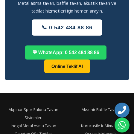
Metal asma tavan, baffle tavan, akustik tavan ve
tadilat hizmetleri için hemen arayın.
📞 0 542 484 88 86
💬 WhatsApp: 0 542 484 88 86
Online Teklif Al
Akpinar Spor Salonu Tavan
Aksehir Baffle Tavan
Sistemleri
Inegol Metal Asma Tavan
Kurucasile Ic Mimarlik
Ozvatan Ofis Tadilati
Yozgat Ic Mimarlik