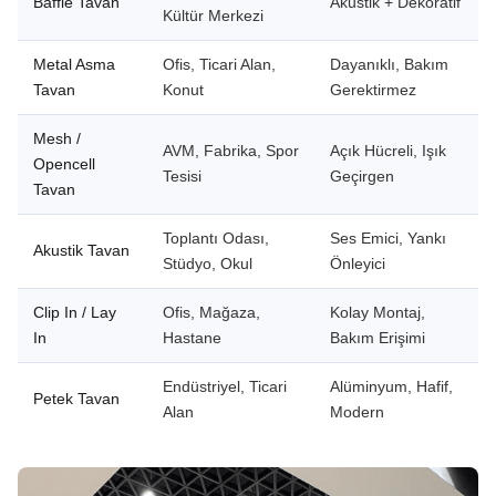
Baffle Tavan
Akustik + Dekoratif
Kültür Merkezi
Metal Asma
Ofis, Ticari Alan,
Dayanıklı, Bakım
Tavan
Konut
Gerektirmez
Mesh /
AVM, Fabrika, Spor
Açık Hücreli, Işık
Opencell
Tesisi
Geçirgen
Tavan
Toplantı Odası,
Ses Emici, Yankı
Akustik Tavan
Stüdyo, Okul
Önleyici
Clip In / Lay
Ofis, Mağaza,
Kolay Montaj,
In
Hastane
Bakım Erişimi
Endüstriyel, Ticari
Alüminyum, Hafif,
Petek Tavan
Alan
Modern