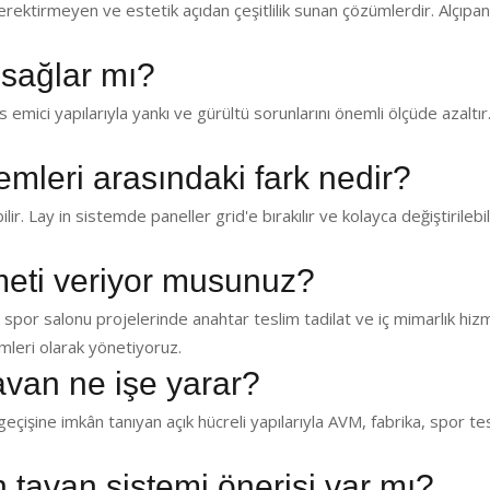
ektirmeyen ve estetik açıdan çeşitlilik sunan çözümlerdir. Alçıp
 sağlar mı?
emici yapılarıyla yankı ve gürültü sorunlarını önemli ölçüde azaltır.
temleri arasındaki fark nedir?
lir. Lay in sistemde paneller grid'e bırakılır ve kolayca değiştirilebil
zmeti veriyor musunuz?
 spor salonu projelerinde anahtar teslim tadilat ve iç mimarlık hiz
leri olarak yönetiyoruz.
avan ne işe yarar?
eçişine imkân tanıyan açık hücreli yapılarıyla AVM, fabrika, spor te
in tavan sistemi önerisi var mı?