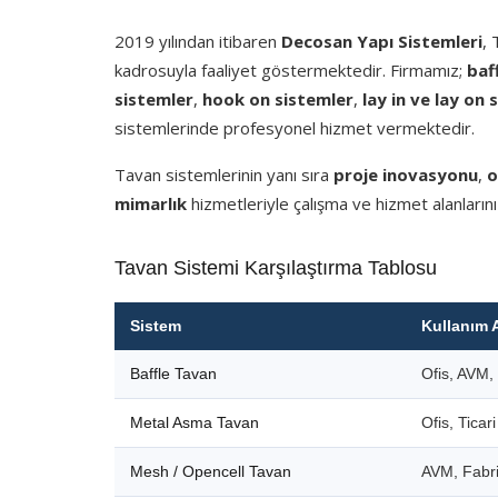
2019 yılından itibaren
Decosan Yapı Sistemleri
,
kadrosuyla faaliyet göstermektedir. Firmamız;
baf
sistemler
,
hook on sistemler
,
lay in ve lay on 
sistemlerinde profesyonel hizmet vermektedir.
Tavan sistemlerinin yanı sıra
proje inovasyonu
,
o
mimarlık
hizmetleriyle çalışma ve hizmet alanlarını
Tavan Sistemi Karşılaştırma Tablosu
Sistem
Kullanım 
Baffle Tavan
Ofis, AVM, 
Metal Asma Tavan
Ofis, Ticar
Mesh / Opencell Tavan
AVM, Fabri