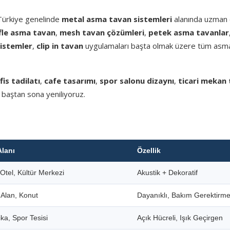
 Türkiye genelinde
metal asma tavan sistemleri
alanında uzman e
fle asma tavan
,
mesh tavan çözümleri
,
petek asma tavanlar
sistemler
,
clip in tavan
uygulamaları başta olmak üzere tüm asm
fis tadilatı
,
cafe tasarımı
,
spor salonu dizaynı
,
ticari mekan 
 baştan sona yeniliyoruz.
Alanı
Özellik
Otel, Kültür Merkezi
Akustik + Dekoratif
i Alan, Konut
Dayanıklı, Bakım Gerektirm
ka, Spor Tesisi
Açık Hücreli, Işık Geçirgen