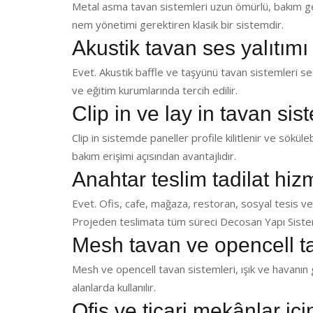
Metal asma tavan sistemleri uzun ömürlü, bakım ger
nem yönetimi gerektiren klasik bir sistemdir.
Akustik tavan ses yalıtımı
Evet. Akustik baffle ve taşyünü tavan sistemleri ses 
ve eğitim kurumlarında tercih edilir.
Clip in ve lay in tavan sis
Clip in sistemde paneller profile kilitlenir ve sökülebi
bakım erişimi açısından avantajlıdır.
Anahtar teslim tadilat hi
Evet. Ofis, cafe, mağaza, restoran, sosyal tesis ve
Projeden teslimata tüm süreci Decosan Yapı Sistem
Mesh tavan ve opencell t
Mesh ve opencell tavan sistemleri, ışık ve havanın g
alanlarda kullanılır.
Ofis ve ticari mekânlar iç