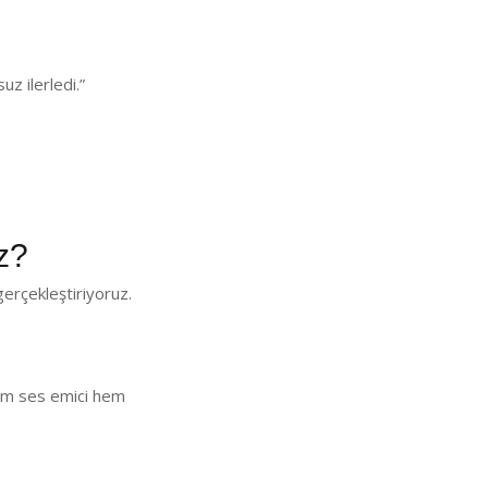
z ilerledi.”
z?
erçekleştiriyoruz.
 Hem ses emici hem