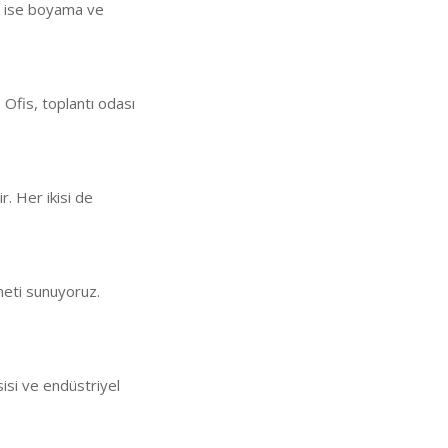
an ise boyama ve
 Ofis, toplantı odası
ir. Her ikisi de
meti sunuyoruz.
sisi ve endüstriyel