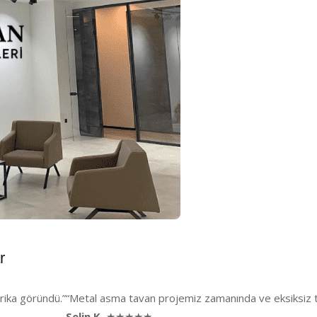
r
arika göründü.”
“Metal asma tavan projemiz zamanında ve eksiksiz te
Selin K.
★★★★★