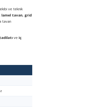
kibi ve teknik
,
lamel tavan
,
grid
a tavan
tadilatı
ve
iç
ez