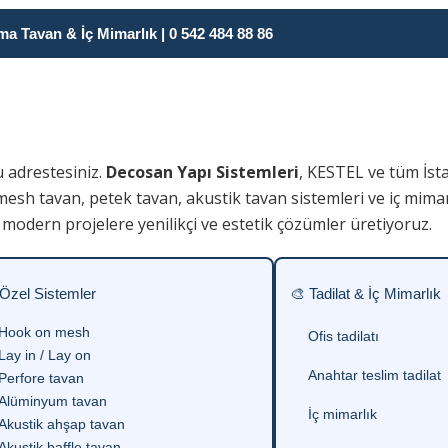
 Tavan & İç Mimarlık | 0 542 484 88 86
 adrestesiniz.
Decosan Yapı Sistemleri
, KESTEL ve tüm İst
 mesh tavan, petek tavan, akustik tavan sistemleri ve iç mim
modern projelere yenilikçi ve estetik çözümler üretiyoruz.
 Özel Sistemler
🎨 Tadilat & İç Mimarlık
Hook on mesh
Ofis tadilatı
Lay in / Lay on
Anahtar teslim tadilat
Perfore tavan
Alüminyum tavan
İç mimarlık
Akustik ahşap tavan
Akustik baffle tavan