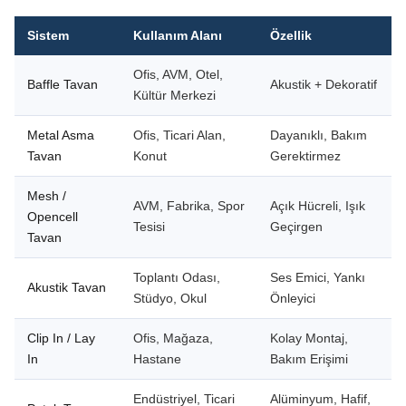
Sistem
Kullanım Alanı
Özellik
Ofis, AVM, Otel,
Baffle Tavan
Akustik + Dekoratif
Kültür Merkezi
Metal Asma
Ofis, Ticari Alan,
Dayanıklı, Bakım
Tavan
Konut
Gerektirmez
Mesh /
AVM, Fabrika, Spor
Açık Hücreli, Işık
Opencell
Tesisi
Geçirgen
Tavan
Toplantı Odası,
Ses Emici, Yankı
Akustik Tavan
Stüdyo, Okul
Önleyici
Clip In / Lay
Ofis, Mağaza,
Kolay Montaj,
In
Hastane
Bakım Erişimi
Endüstriyel, Ticari
Alüminyum, Hafif,