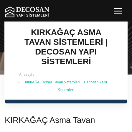
KIRKAĞAÇ ASMA
TAVAN SISTEMLERI |
DECOSAN YAPI
SISTEMLERI
Anasayfa
KIRKAĞAÇ Asma Tavan Sistemleri | Decosan Yapı
✔ 2026 Güncel — İstanbul Genelinde Metal Asma
Sistemleri
Tavan & İç Mimarlık | 0 542 484 88 86
KIRKAĞAÇ Asma Tavan