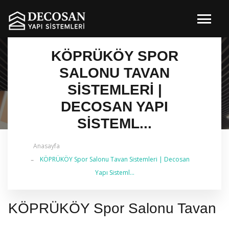
KÖPRÜKÖY SPOR
SALONU TAVAN
SISTEMLERI |
DECOSAN YAPI
SISTEML...
Anasayfa
✔ 2026 Güncel — İstanbul Genelinde Metal Asma
KÖPRÜKÖY Spor Salonu Tavan Sistemleri | Decosan
Tavan & İç Mimarlık | 0 542 484 88 86
Yapı Sisteml...
KÖPRÜKÖY Spor Salonu Tavan