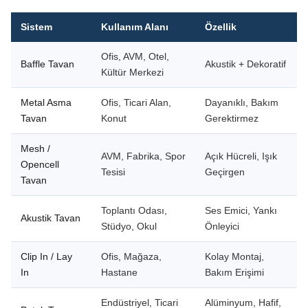
Sistem
Kullanım Alanı
Özellik
Ofis, AVM, Otel,
Baffle Tavan
Akustik + Dekoratif
Kültür Merkezi
Metal Asma
Ofis, Ticari Alan,
Dayanıklı, Bakım
Tavan
Konut
Gerektirmez
Mesh /
AVM, Fabrika, Spor
Açık Hücreli, Işık
Opencell
Tesisi
Geçirgen
Tavan
Toplantı Odası,
Ses Emici, Yankı
Akustik Tavan
Stüdyo, Okul
Önleyici
Clip In / Lay
Ofis, Mağaza,
Kolay Montaj,
In
Hastane
Bakım Erişimi
Endüstriyel, Ticari
Alüminyum, Hafif,