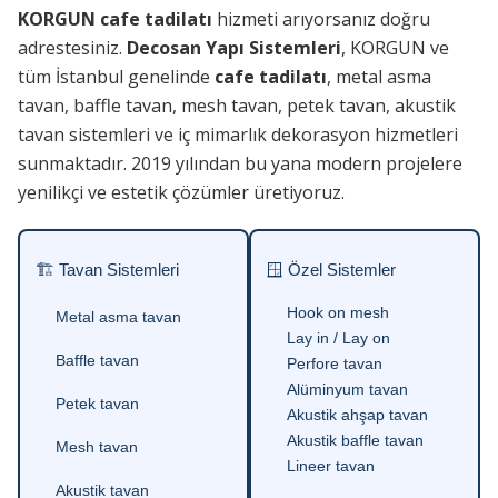
KORGUN cafe tadilatı
hizmeti arıyorsanız doğru
adrestesiniz.
Decosan Yapı Sistemleri
, KORGUN ve
tüm İstanbul genelinde
cafe tadilatı
, metal asma
tavan, baffle tavan, mesh tavan, petek tavan, akustik
tavan sistemleri ve iç mimarlık dekorasyon hizmetleri
sunmaktadır. 2019 yılından bu yana modern projelere
yenilikçi ve estetik çözümler üretiyoruz.
🏗 Tavan Sistemleri
🪟 Özel Sistemler
Hook on mesh
Metal asma tavan
Lay in / Lay on
Baffle tavan
Perfore tavan
Alüminyum tavan
Petek tavan
Akustik ahşap tavan
Akustik baffle tavan
Mesh tavan
Lineer tavan
Akustik tavan