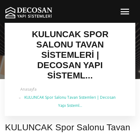
KULUNCAK SPOR
SALONU TAVAN
SISTEMLERI |
DECOSAN YAPI
SISTEML...
Anasayfa
✔ 2026 Güncel — İstanbul Genelinde Metal Asma
KULUNCAK Spor Salonu Tavan Sistemleri | Decosan
Tavan & İç Mimarlık | 0 542 484 88 86
Yapı Sisteml...
KULUNCAK Spor Salonu Tavan