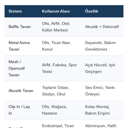
Sistem
Kullanım Alanı
Özellik
Ofis, AVM, Otel,
Baffle Tavan
Akustik + Dekoratif
Kültür Merkezi
Metal Asma
Ofis, Ticari Alan,
Dayanıklı, Bakım
Tavan
Konut
Gerektirmez
Mesh /
AVM, Fabrika, Spor
Açık Hücreli, Işık
Opencell
Tesisi
Geçirgen
Tavan
Toplantı Odası,
Ses Emici, Yankı
Akustik Tavan
Stüdyo, Okul
Önleyici
Clip In / Lay
Ofis, Mağaza,
Kolay Montaj,
In
Hastane
Bakım Erişimi
Endüstriyel, Ticari
Alüminyum, Hafif,