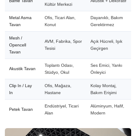
Baffle Tavan
Akustik + Dekoratif
Kültür Merkezi
Metal Asma
Ofis, Ticari Alan,
Dayanıklı, Bakım
Tavan
Konut
Gerektirmez
Mesh /
AVM, Fabrika, Spor
Açık Hücreli, Işık
Opencell
Tesisi
Geçirgen
Tavan
Toplantı Odası,
Ses Emici, Yankı
Akustik Tavan
Stüdyo, Okul
Önleyici
Clip In / Lay
Ofis, Mağaza,
Kolay Montaj,
In
Hastane
Bakım Erişimi
Endüstriyel, Ticari
Alüminyum, Hafif,
Petek Tavan
Alan
Modern