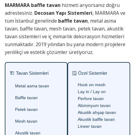
MARMARA baffle tavan
hizmeti arıyorsanız doğru
adrestesiniz.
Decosan Yapı Sistemleri
, MARMARA ve
tüm İstanbul genelinde
baffle tavan
, metal asma
tavan, baffle tavan, mesh tavan, petek tavan, akustik
tavan sistemleri ve iç mimarlık dekorasyon hizmetleri
sunmaktadır. 2019 yılından bu yana modern projelere
yenilikçi ve estetik çözümler üretiyoruz.
🏗 Tavan Sistemleri
🪟 Özel Sistemler
Hook on mesh
Metal asma tavan
Lay in / Lay on
Baffle tavan
Perfore tavan
Alüminyum tavan
Petek tavan
Akustik ahşap tavan
Akustik baffle tavan
Mesh tavan
Lineer tavan
Akustik tavan