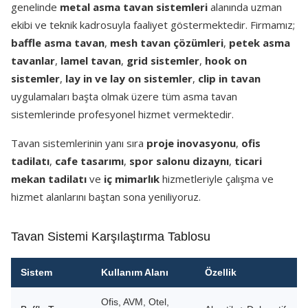
genelinde
metal asma tavan sistemleri
alanında uzman
ekibi ve teknik kadrosuyla faaliyet göstermektedir. Firmamız;
baffle asma tavan
,
mesh tavan çözümleri
,
petek asma
tavanlar
,
lamel tavan
,
grid sistemler
,
hook on
sistemler
,
lay in ve lay on sistemler
,
clip in tavan
uygulamaları başta olmak üzere tüm asma tavan
sistemlerinde profesyonel hizmet vermektedir.
Tavan sistemlerinin yanı sıra
proje inovasyonu
,
ofis
tadilatı
,
cafe tasarımı
,
spor salonu dizaynı
,
ticari
mekan tadilatı
ve
iç mimarlık
hizmetleriyle çalışma ve
hizmet alanlarını baştan sona yeniliyoruz.
Tavan Sistemi Karşılaştırma Tablosu
Sistem
Kullanım Alanı
Özellik
Ofis, AVM, Otel,