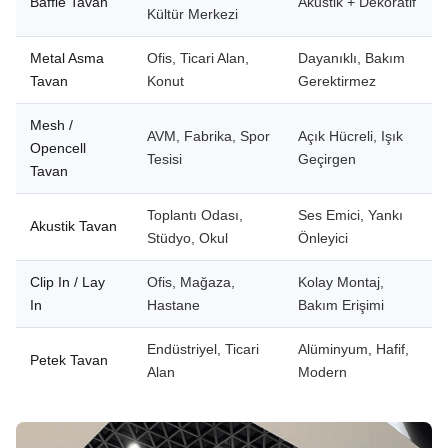
Baffle Tavan
Akustik + Dekoratif
Kültür Merkezi
Metal Asma
Ofis, Ticari Alan,
Dayanıklı, Bakım
Tavan
Konut
Gerektirmez
Mesh /
AVM, Fabrika, Spor
Açık Hücreli, Işık
Opencell
Tesisi
Geçirgen
Tavan
Toplantı Odası,
Ses Emici, Yankı
Akustik Tavan
Stüdyo, Okul
Önleyici
Clip In / Lay
Ofis, Mağaza,
Kolay Montaj,
In
Hastane
Bakım Erişimi
Endüstriyel, Ticari
Alüminyum, Hafif,
Petek Tavan
Alan
Modern