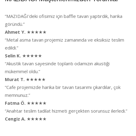
“MAZIDAĞI'deki ofisimiz için baffle tavan yaptırdık, harika
göründü.”
Ahmet Y.
★★★★★
“Metal asma tavan projemiz zamanında ve eksiksiz teslim
edildi.”
Selin K.
★★★★★
“Akustik tavan sayesinde toplantı odamızın akustiği
mükemmel oldu.”
Murat T.
★★★★★
“Cafe projemizde harika bir tavan tasarımı çıkardılar, çok
memnunuz.”
Fatma Ö.
★★★★★
“Anahtar teslim tadilat hizmeti gerçekten sorunsuz ilerledi.”
Cengiz A.
★★★★★