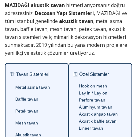
MAZIDAĞI akustik tavan
hizmeti arıyorsanız doğru
adrestesiniz.
Decosan Yapı Sistemleri
, MAZIDAĞI ve
tüm İstanbul genelinde
akustik tavan
, metal asma
tavan, baffle tavan, mesh tavan, petek tavan, akustik
tavan sistemleri ve iç mimarlık dekorasyon hizmetleri
sunmaktadır. 2019 yılından bu yana modern projelere
yenilikçi ve estetik çözümler üretiyoruz.
🏗 Tavan Sistemleri
🪟 Özel Sistemler
Hook on mesh
Metal asma tavan
Lay in / Lay on
Baffle tavan
Perfore tavan
Alüminyum tavan
Petek tavan
Akustik ahşap tavan
Akustik baffle tavan
Mesh tavan
Lineer tavan
Akustik tavan