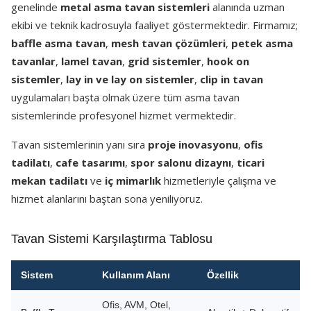
genelinde
metal asma tavan sistemleri
alanında uzman
ekibi ve teknik kadrosuyla faaliyet göstermektedir. Firmamız;
baffle asma tavan
,
mesh tavan çözümleri
,
petek asma
tavanlar
,
lamel tavan
,
grid sistemler
,
hook on
sistemler
,
lay in ve lay on sistemler
,
clip in tavan
uygulamaları başta olmak üzere tüm asma tavan
sistemlerinde profesyonel hizmet vermektedir.
Tavan sistemlerinin yanı sıra
proje inovasyonu
,
ofis
tadilatı
,
cafe tasarımı
,
spor salonu dizaynı
,
ticari
mekan tadilatı
ve
iç mimarlık
hizmetleriyle çalışma ve
hizmet alanlarını baştan sona yeniliyoruz.
Tavan Sistemi Karşılaştırma Tablosu
Sistem
Kullanım Alanı
Özellik
Ofis, AVM, Otel,