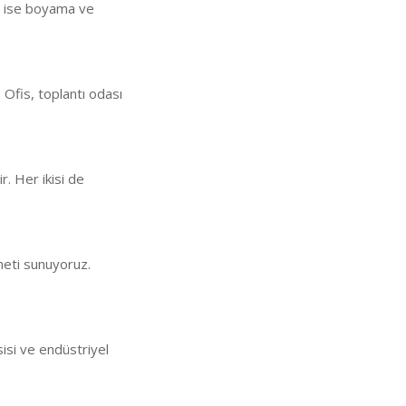
an ise boyama ve
 Ofis, toplantı odası
ir. Her ikisi de
meti sunuyoruz.
sisi ve endüstriyel