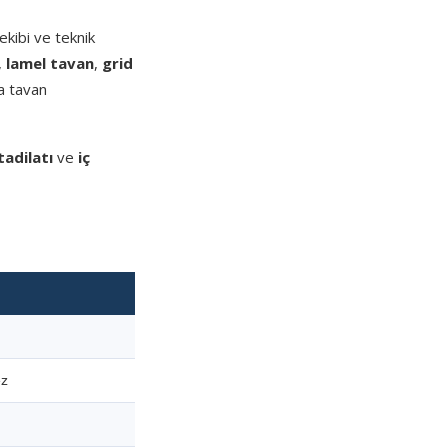
kibi ve teknik
,
lamel tavan
,
grid
a tavan
tadilatı
ve
iç
ez