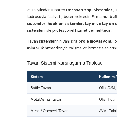
2019 yılından itibaren
Decosan Yapı Sistemleri
,
kadrosuyla faaliyet göstermektedir. Firmamız;
baf
sistemler
,
hook on sistemler
,
lay in ve lay on 
sistemlerinde profesyonel hizmet vermektedir.
Tavan sistemlerinin yanı sıra
proje inovasyonu
,
o
mimarlık
hizmetleriyle çalışma ve hizmet alanlarını
Tavan Sistemi Karşılaştırma Tablosu
Sistem
Kullanım 
Baffle Tavan
Ofis, AVM, 
Metal Asma Tavan
Ofis, Ticar
Mesh / Opencell Tavan
AVM, Fabri