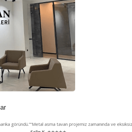
ar
harika göründü.”
“Metal asma tavan projemiz zamanında ve eksiksiz t
Selin K.
★★★★★