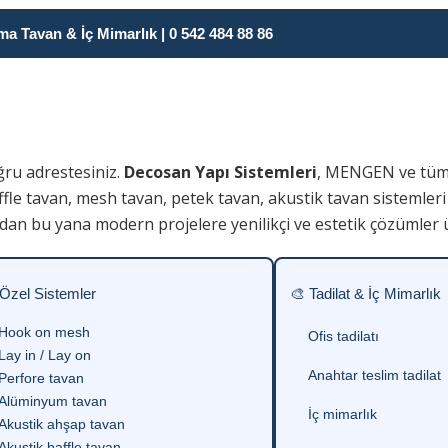
 Tavan & İç Mimarlık | 0 542 484 88 86
ğru adrestesiniz.
Decosan Yapı Sistemleri
, MENGEN ve tüm
fle tavan, mesh tavan, petek tavan, akustik tavan sistemleri
dan bu yana modern projelere yenilikçi ve estetik çözümler 
 Özel Sistemler
🎨 Tadilat & İç Mimarlık
Hook on mesh
Ofis tadilatı
Lay in / Lay on
Anahtar teslim tadilat
Perfore tavan
Alüminyum tavan
İç mimarlık
Akustik ahşap tavan
Akustik baffle tavan