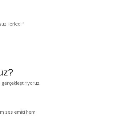
z ilerledi.”
uz?
gerçekleştiriyoruz.
 Hem ses emici hem