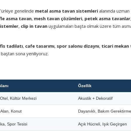
 Türkiye genelinde
metal asma tavan sistemleri
alanında uzman e
fle asma tavan
,
mesh tavan çözümleri
,
petek asma tavanlar
sistemler
,
clip in tavan
uygulamaları başta olmak üzere tüm asm
fis tadilatı
,
cafe tasarımı
,
spor salonu dizaynı
,
ticari mekan 
 baştan sona yeniliyoruz.
Alanı
Özellik
Otel, Kültür Merkezi
Akustik + Dekoratif
i Alan, Konut
Dayanıklı, Bakım Gerektirm
ka, Spor Tesisi
Açık Hücreli, Işık Geçirgen