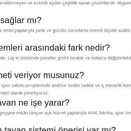
ektirmeyen ve estetik açıdan çeşitlilik sunan çözümlerdir. Alçıp
 sağlar mı?
emici yapılarıyla yankı ve gürültü sorunlarını önemli ölçüde azaltır.
temleri arasındaki fark nedir?
lir. Lay in sistemde paneller grid'e bırakılır ve kolayca değiştirilebil
zmeti veriyor musunuz?
 spor salonu projelerinde anahtar teslim tadilat ve iç mimarlık hiz
leri olarak yönetiyoruz.
avan ne işe yarar?
eçişine imkân tanıyan açık hücreli yapılarıyla AVM, fabrika, spor te
in tavan sistemi önerisi var mı?