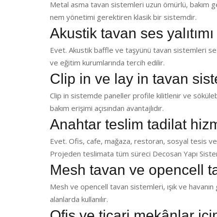
Metal asma tavan sistemleri uzun ömürlü, bakım ger
nem yönetimi gerektiren klasik bir sistemdir.
Akustik tavan ses yalıtımı
Evet. Akustik baffle ve taşyünü tavan sistemleri ses 
ve eğitim kurumlarında tercih edilir.
Clip in ve lay in tavan sis
Clip in sistemde paneller profile kilitlenir ve sökülebi
bakım erişimi açısından avantajlıdır.
Anahtar teslim tadilat hi
Evet. Ofis, cafe, mağaza, restoran, sosyal tesis ve
Projeden teslimata tüm süreci Decosan Yapı Sistem
Mesh tavan ve opencell t
Mesh ve opencell tavan sistemleri, ışık ve havanın g
alanlarda kullanılır.
Ofis ve ticari mekânlar iç