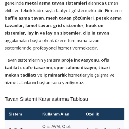
genelinde
metal asma tavan sistemleri
alanında uzman
ekibi ve teknik kadrosuyla faaliyet göstermektedir. Firmamız;
baffle asma tavan
,
mesh tavan çözümleri
,
petek asma
tavanlar
,
lamel tavan
,
grid sistemler
,
hook on
sistemler
,
lay in ve lay on sistemler
,
clip in tavan
uygulamaları başta olmak üzere tüm asma tavan
sistemlerinde profesyonel hizmet vermektedir.
Tavan sistemlerinin yanı sıra
proje inovasyonu
,
ofis
tadilatı
,
cafe tasarımı
,
spor salonu dizaynı
,
ticari
mekan tadilatı
ve
iç mimarlık
hizmetleriyle çalışma ve
hizmet alanlarını baştan sona yeniliyoruz.
Tavan Sistemi Karşılaştırma Tablosu
Sistem
Kullanım Alanı
Özellik
Ofis, AVM, Otel,