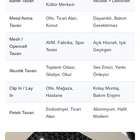
Baffle Tavan
Akustik + Dekoratif
Kültür Merkezi
Metal Asma
Ofis, Ticari Alan,
Dayanıklı, Bakım
Tavan
Konut
Gerektirmez
Mesh /
AVM, Fabrika, Spor
Açık Hücreli, Işık
Opencell
Tesisi
Geçirgen
Tavan
Toplantı Odası,
Ses Emici, Yankı
Akustik Tavan
Stüdyo, Okul
Önleyici
Clip In / Lay
Ofis, Mağaza,
Kolay Montaj,
In
Hastane
Bakım Erişimi
Endüstriyel, Ticari
Alüminyum, Hafif,
Petek Tavan
Alan
Modern