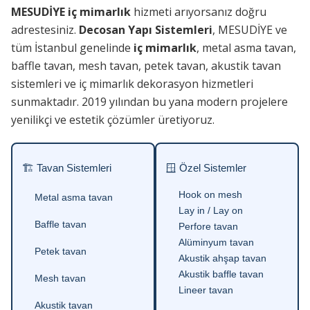
MESUDİYE iç mimarlık
hizmeti arıyorsanız doğru
adrestesiniz.
Decosan Yapı Sistemleri
, MESUDİYE ve
tüm İstanbul genelinde
iç mimarlık
, metal asma tavan,
baffle tavan, mesh tavan, petek tavan, akustik tavan
sistemleri ve iç mimarlık dekorasyon hizmetleri
sunmaktadır. 2019 yılından bu yana modern projelere
yenilikçi ve estetik çözümler üretiyoruz.
🏗 Tavan Sistemleri
🪟 Özel Sistemler
Hook on mesh
Metal asma tavan
Lay in / Lay on
Baffle tavan
Perfore tavan
Alüminyum tavan
Petek tavan
Akustik ahşap tavan
Akustik baffle tavan
Mesh tavan
Lineer tavan
Akustik tavan