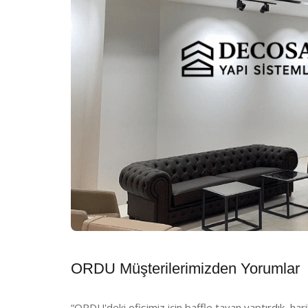
ORDU Müşterilerimizden Yorumlar
“ORDU'deki ofisimiz için baffle tavan yaptırdık, har