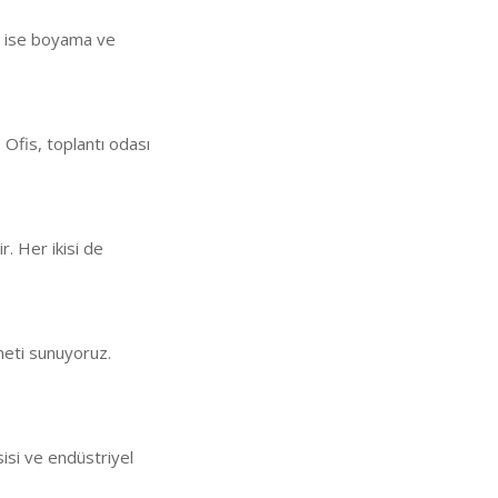
an ise boyama ve
 Ofis, toplantı odası
ir. Her ikisi de
meti sunuyoruz.
sisi ve endüstriyel