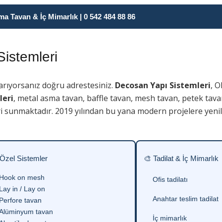
 Tavan & İç Mimarlık | 0 542 484 88 86
istemleri
arıyorsanız doğru adrestesiniz.
Decosan Yapı Sistemleri
, 
leri
, metal asma tavan, baffle tavan, mesh tavan, petek tava
i sunmaktadır. 2019 yılından bu yana modern projelere yenili
 Özel Sistemler
🎨 Tadilat & İç Mimarlık
Hook on mesh
Ofis tadilatı
Lay in / Lay on
Anahtar teslim tadilat
Perfore tavan
Alüminyum tavan
İç mimarlık