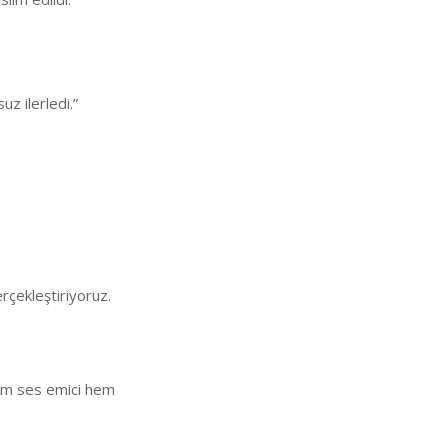
z ilerledi.”
rçekleştiriyoruz.
 Hem ses emici hem