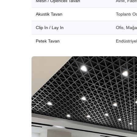
Mesh / Opencell Tavan
AVM, Fabri
Akustik Tavan
Toplantı O
Clip In / Lay In
Ofis, Mağ
Petek Tavan
Endüstriyel