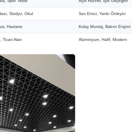
ka, Spor Tesisi
Açık Hücreli, Işık Geçirgen
dası, Stüdyo, Okul
Ses Emici, Yankı Önleyici
aza, Hastane
Kolay Montaj, Bakım Erişimi
, Ticari Alan
Alüminyum, Hafif, Modern