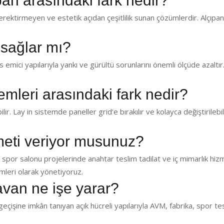
pan arasındaki fark nedir?
ektirmeyen ve estetik açıdan çeşitlilik sunan çözümlerdir. Alçıp
 sağlar mı?
emici yapılarıyla yankı ve gürültü sorunlarını önemli ölçüde azaltır.
temleri arasındaki fark nedir?
lir. Lay in sistemde paneller grid'e bırakılır ve kolayca değiştirilebil
zmeti veriyor musunuz?
 spor salonu projelerinde anahtar teslim tadilat ve iç mimarlık hiz
leri olarak yönetiyoruz.
avan ne işe yarar?
eçişine imkân tanıyan açık hücreli yapılarıyla AVM, fabrika, spor te