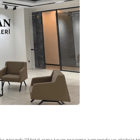
ika göründü.”
“Metal asma tavan projemiz zamanında ve eksiksiz tes