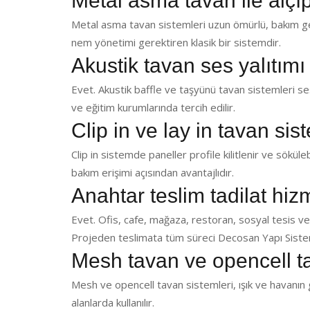
Metal asma tavan ile alçı
Metal asma tavan sistemleri uzun ömürlü, bakım ger
nem yönetimi gerektiren klasik bir sistemdir.
Akustik tavan ses yalıtımı
Evet. Akustik baffle ve taşyünü tavan sistemleri ses 
ve eğitim kurumlarında tercih edilir.
Clip in ve lay in tavan sis
Clip in sistemde paneller profile kilitlenir ve sökülebi
bakım erişimi açısından avantajlıdır.
Anahtar teslim tadilat hi
Evet. Ofis, cafe, mağaza, restoran, sosyal tesis ve
Projeden teslimata tüm süreci Decosan Yapı Sistem
Mesh tavan ve opencell t
Mesh ve opencell tavan sistemleri, ışık ve havanın g
alanlarda kullanılır.