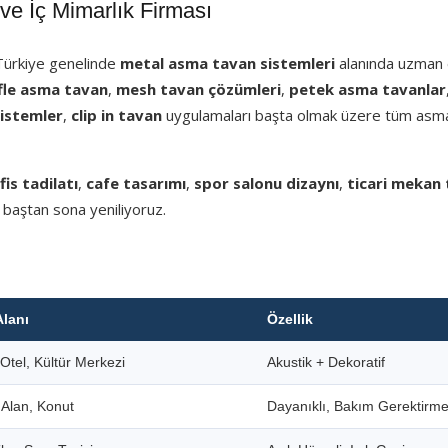
e İç Mimarlık Firması
 Türkiye genelinde
metal asma tavan sistemleri
alanında uzman e
fle asma tavan
,
mesh tavan çözümleri
,
petek asma tavanlar
sistemler
,
clip in tavan
uygulamaları başta olmak üzere tüm asm
fis tadilatı
,
cafe tasarımı
,
spor salonu dizaynı
,
ticari mekan 
 baştan sona yeniliyoruz.
Alanı
Özellik
Otel, Kültür Merkezi
Akustik + Dekoratif
i Alan, Konut
Dayanıklı, Bakım Gerektirm