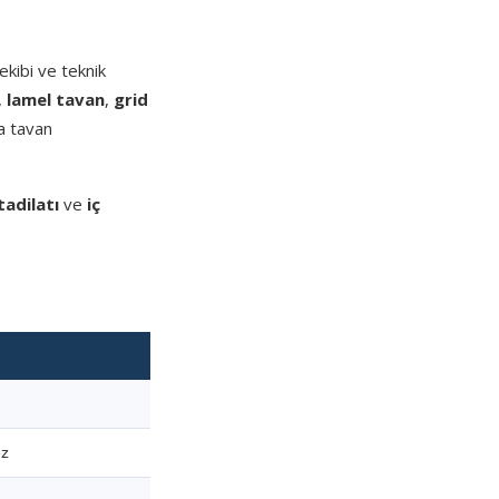
kibi ve teknik
,
lamel tavan
,
grid
a tavan
tadilatı
ve
iç
ez