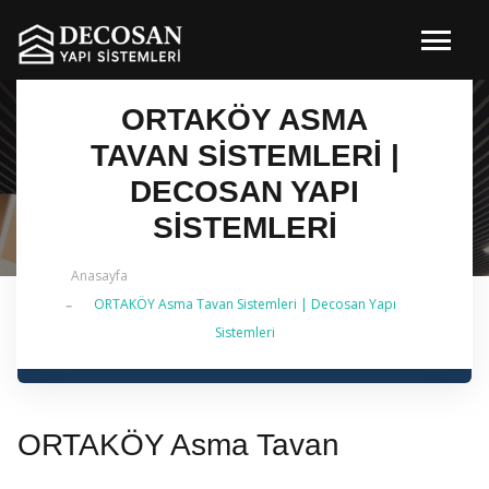
ORTAKÖY ASMA
TAVAN SISTEMLERI |
DECOSAN YAPI
SISTEMLERI
Anasayfa
ORTAKÖY Asma Tavan Sistemleri | Decosan Yapı
✔ 2026 Güncel — İstanbul Genelinde Metal Asma
Sistemleri
Tavan & İç Mimarlık | 0 542 484 88 86
ORTAKÖY Asma Tavan