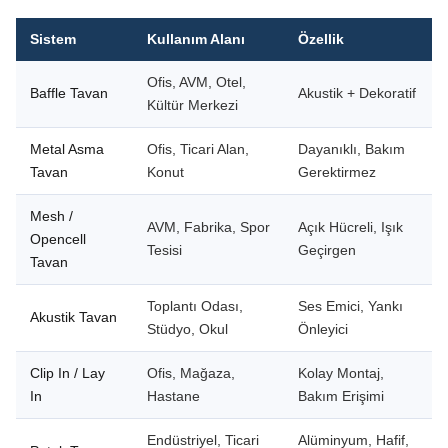
Sistem
Kullanım Alanı
Özellik
Ofis, AVM, Otel,
Baffle Tavan
Akustik + Dekoratif
Kültür Merkezi
Metal Asma
Ofis, Ticari Alan,
Dayanıklı, Bakım
Tavan
Konut
Gerektirmez
Mesh /
AVM, Fabrika, Spor
Açık Hücreli, Işık
Opencell
Tesisi
Geçirgen
Tavan
Toplantı Odası,
Ses Emici, Yankı
Akustik Tavan
Stüdyo, Okul
Önleyici
Clip In / Lay
Ofis, Mağaza,
Kolay Montaj,
In
Hastane
Bakım Erişimi
Endüstriyel, Ticari
Alüminyum, Hafif,