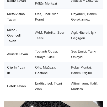
Baffle Tavan
Akustik + Dekoratif
Kültür Merkezi
Metal Asma
Ofis, Ticari Alan,
Dayanıklı, Bakım
Tavan
Konut
Gerektirmez
Mesh /
AVM, Fabrika, Spor
Açık Hücreli, Işık
Opencell
Tesisi
Geçirgen
Tavan
Toplantı Odası,
Ses Emici, Yankı
Akustik Tavan
Stüdyo, Okul
Önleyici
Clip In / Lay
Ofis, Mağaza,
Kolay Montaj,
In
Hastane
Bakım Erişimi
Endüstriyel, Ticari
Alüminyum, Hafif,
Petek Tavan
Alan
Modern