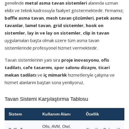
genelinde
metal asma tavan sistemleri
alanında uzman
ekibi ve teknik kadrosuyla faaliyet göstermektedir. Firmamız;
baffle asma tavan
,
mesh tavan çözümleri
,
petek asma
tavanlar
,
lamel tavan
,
grid sistemler
,
hook on
sistemler
,
lay in ve lay on sistemler
,
clip in tavan
uygulamaları başta olmak üzere tüm asma tavan
sistemlerinde profesyonel hizmet vermektedir.
Tavan sistemlerinin yanı sıra
proje inovasyonu
,
ofis
tadilatı
,
cafe tasarımı
,
spor salonu dizaynı
,
ticari
mekan tadilatı
ve
iç mimarlık
hizmetleriyle çalışma ve
hizmet alanlarını baştan sona yeniliyoruz.
Tavan Sistemi Karşılaştırma Tablosu
Sistem
Kullanım Alanı
Özellik
Ofis, AVM, Otel,