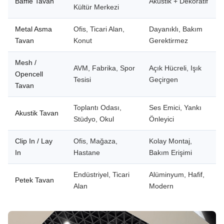
Baffle Tavan
Akustik + Dekoratif
Kültür Merkezi
Metal Asma
Ofis, Ticari Alan,
Dayanıklı, Bakım
Tavan
Konut
Gerektirmez
Mesh /
AVM, Fabrika, Spor
Açık Hücreli, Işık
Opencell
Tesisi
Geçirgen
Tavan
Toplantı Odası,
Ses Emici, Yankı
Akustik Tavan
Stüdyo, Okul
Önleyici
Clip In / Lay
Ofis, Mağaza,
Kolay Montaj,
In
Hastane
Bakım Erişimi
Endüstriyel, Ticari
Alüminyum, Hafif,
Petek Tavan
Alan
Modern