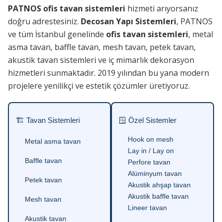
PATNOS ofis tavan sistemleri
hizmeti arıyorsanız
doğru adrestesiniz.
Decosan Yapı Sistemleri
, PATNOS
ve tüm İstanbul genelinde
ofis tavan sistemleri
, metal
asma tavan, baffle tavan, mesh tavan, petek tavan,
akustik tavan sistemleri ve iç mimarlık dekorasyon
hizmetleri sunmaktadır. 2019 yılından bu yana modern
projelere yenilikçi ve estetik çözümler üretiyoruz.
🏗 Tavan Sistemleri
🪟 Özel Sistemler
Hook on mesh
Metal asma tavan
Lay in / Lay on
Baffle tavan
Perfore tavan
Alüminyum tavan
Petek tavan
Akustik ahşap tavan
Akustik baffle tavan
Mesh tavan
Lineer tavan
Akustik tavan