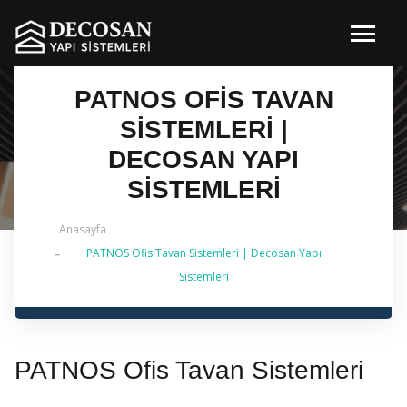
PATNOS OFIS TAVAN
SISTEMLERI |
DECOSAN YAPI
SISTEMLERI
Anasayfa
PATNOS Ofis Tavan Sistemleri | Decosan Yapı
✔ 2026 Güncel — İstanbul Genelinde Metal Asma
Sistemleri
Tavan & İç Mimarlık | 0 542 484 88 86
PATNOS Ofis Tavan Sistemleri