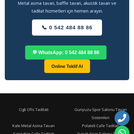
Metal asma tavan, baffle tavan, akustik tavan ve
tadilat hizmetleri için hemen arayın.
📞 0 542 484 88 86
💬 WhatsApp: 0 542 484 88 86
Online Teklif Al
Cigli Ofis Tadilati
Gunyuzu Spor Salonu Tavan
Sistemleri
Kale Metal Asma Tavan
Polateli Cafe Tadilati
Sarioglan Cafe Tadilati
Yunak Spor Salonu Tavan