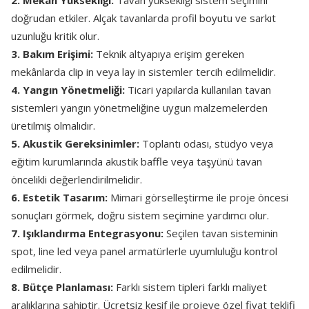
2. Mekân Yüksekliği:
Tavan yüksekliği sistem seçimini
doğrudan etkiler. Alçak tavanlarda profil boyutu ve sarkıt
uzunluğu kritik olur.
3. Bakım Erişimi:
Teknik altyapıya erişim gereken
mekânlarda clip in veya lay in sistemler tercih edilmelidir.
4. Yangın Yönetmeliği:
Ticari yapılarda kullanılan tavan
sistemleri yangın yönetmeliğine uygun malzemelerden
üretilmiş olmalıdır.
5. Akustik Gereksinimler:
Toplantı odası, stüdyo veya
eğitim kurumlarında akustik baffle veya taşyünü tavan
öncelikli değerlendirilmelidir.
6. Estetik Tasarım:
Mimari görselleştirme ile proje öncesi
sonuçları görmek, doğru sistem seçimine yardımcı olur.
7. Işıklandırma Entegrasyonu:
Seçilen tavan sisteminin
spot, line led veya panel armatürlerle uyumluluğu kontrol
edilmelidir.
8. Bütçe Planlaması:
Farklı sistem tipleri farklı maliyet
aralıklarına sahiptir. Ücretsiz keşif ile projeye özel fiyat teklifi