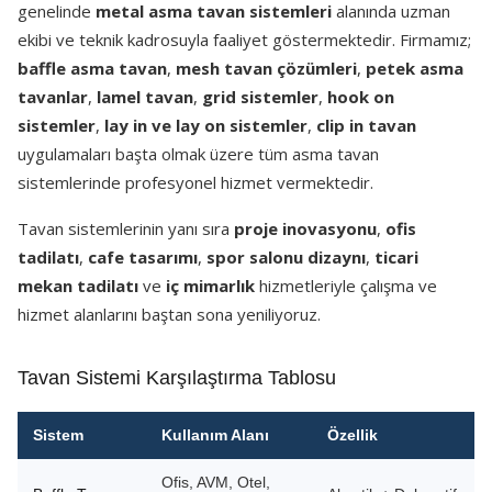
genelinde
metal asma tavan sistemleri
alanında uzman
ekibi ve teknik kadrosuyla faaliyet göstermektedir. Firmamız;
baffle asma tavan
,
mesh tavan çözümleri
,
petek asma
tavanlar
,
lamel tavan
,
grid sistemler
,
hook on
sistemler
,
lay in ve lay on sistemler
,
clip in tavan
uygulamaları başta olmak üzere tüm asma tavan
sistemlerinde profesyonel hizmet vermektedir.
Tavan sistemlerinin yanı sıra
proje inovasyonu
,
ofis
tadilatı
,
cafe tasarımı
,
spor salonu dizaynı
,
ticari
mekan tadilatı
ve
iç mimarlık
hizmetleriyle çalışma ve
hizmet alanlarını baştan sona yeniliyoruz.
Tavan Sistemi Karşılaştırma Tablosu
Sistem
Kullanım Alanı
Özellik
Ofis, AVM, Otel,