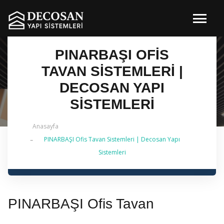
PINARBAŞI OFIS
TAVAN SISTEMLERI |
DECOSAN YAPI
SISTEMLERI
Anasayfa
PINARBAŞI Ofis Tavan Sistemleri | Decosan Yapı
✔ 2026 Güncel — İstanbul Genelinde Metal Asma
Sistemleri
Tavan & İç Mimarlık | 0 542 484 88 86
PINARBAŞI Ofis Tavan