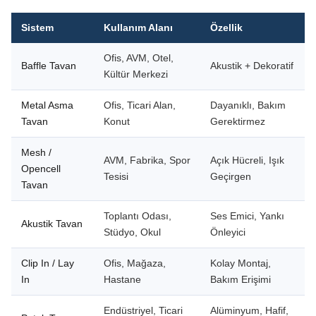
Sistem
Kullanım Alanı
Özellik
Ofis, AVM, Otel,
Baffle Tavan
Akustik + Dekoratif
Kültür Merkezi
Metal Asma
Ofis, Ticari Alan,
Dayanıklı, Bakım
Tavan
Konut
Gerektirmez
Mesh /
AVM, Fabrika, Spor
Açık Hücreli, Işık
Opencell
Tesisi
Geçirgen
Tavan
Toplantı Odası,
Ses Emici, Yankı
Akustik Tavan
Stüdyo, Okul
Önleyici
Clip In / Lay
Ofis, Mağaza,
Kolay Montaj,
In
Hastane
Bakım Erişimi
Endüstriyel, Ticari
Alüminyum, Hafif,