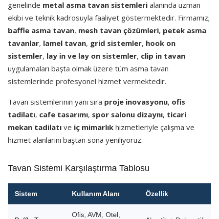
genelinde
metal asma tavan sistemleri
alanında uzman
ekibi ve teknik kadrosuyla faaliyet göstermektedir. Firmamız;
baffle asma tavan
,
mesh tavan çözümleri
,
petek asma
tavanlar
,
lamel tavan
,
grid sistemler
,
hook on
sistemler
,
lay in ve lay on sistemler
,
clip in tavan
uygulamaları başta olmak üzere tüm asma tavan
sistemlerinde profesyonel hizmet vermektedir.
Tavan sistemlerinin yanı sıra
proje inovasyonu
,
ofis
tadilatı
,
cafe tasarımı
,
spor salonu dizaynı
,
ticari
mekan tadilatı
ve
iç mimarlık
hizmetleriyle çalışma ve
hizmet alanlarını baştan sona yeniliyoruz.
Tavan Sistemi Karşılaştırma Tablosu
Sistem
Kullanım Alanı
Özellik
Ofis, AVM, Otel,