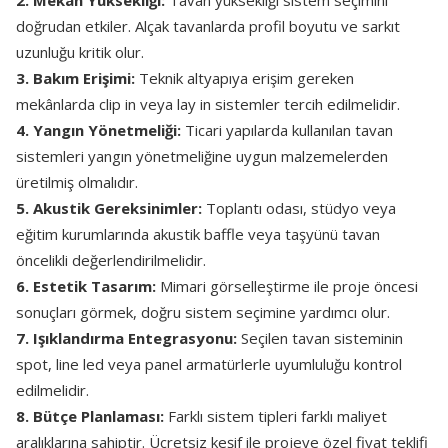
2. Mekân Yüksekliği:
Tavan yüksekliği sistem seçimini
doğrudan etkiler. Alçak tavanlarda profil boyutu ve sarkıt
uzunluğu kritik olur.
3. Bakım Erişimi:
Teknik altyapıya erişim gereken
mekânlarda clip in veya lay in sistemler tercih edilmelidir.
4. Yangın Yönetmeliği:
Ticari yapılarda kullanılan tavan
sistemleri yangın yönetmeliğine uygun malzemelerden
üretilmiş olmalıdır.
5. Akustik Gereksinimler:
Toplantı odası, stüdyo veya
eğitim kurumlarında akustik baffle veya taşyünü tavan
öncelikli değerlendirilmelidir.
6. Estetik Tasarım:
Mimari görselleştirme ile proje öncesi
sonuçları görmek, doğru sistem seçimine yardımcı olur.
7. Işıklandırma Entegrasyonu:
Seçilen tavan sisteminin
spot, line led veya panel armatürlerle uyumluluğu kontrol
edilmelidir.
8. Bütçe Planlaması:
Farklı sistem tipleri farklı maliyet
aralıklarına sahiptir. Ücretsiz keşif ile projeye özel fiyat teklifi