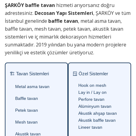
ŞARKÖY baffle tavan
hizmeti arıyorsanız doğru
adrestesiniz.
Decosan Yapı Sistemleri
, ŞARKÖY ve tüm
İstanbul genelinde
baffle tavan
, metal asma tavan,
baffle tavan, mesh tavan, petek tavan, akustik tavan
sistemleri ve iç mimarlık dekorasyon hizmetleri
sunmaktadır. 2019 yılından bu yana modern projelere
yenilikçi ve estetik çözümler üretiyoruz.
🏗 Tavan Sistemleri
🪟 Özel Sistemler
Hook on mesh
Metal asma tavan
Lay in / Lay on
Baffle tavan
Perfore tavan
Alüminyum tavan
Petek tavan
Akustik ahşap tavan
Akustik baffle tavan
Mesh tavan
Lineer tavan
Akustik tavan