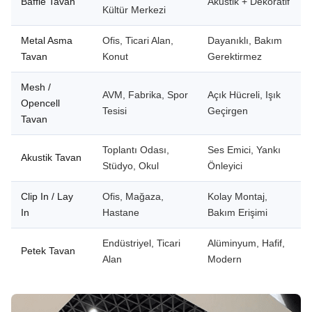
Baffle Tavan
Akustik + Dekoratif
Kültür Merkezi
Metal Asma
Ofis, Ticari Alan,
Dayanıklı, Bakım
Tavan
Konut
Gerektirmez
Mesh /
AVM, Fabrika, Spor
Açık Hücreli, Işık
Opencell
Tesisi
Geçirgen
Tavan
Toplantı Odası,
Ses Emici, Yankı
Akustik Tavan
Stüdyo, Okul
Önleyici
Clip In / Lay
Ofis, Mağaza,
Kolay Montaj,
In
Hastane
Bakım Erişimi
Endüstriyel, Ticari
Alüminyum, Hafif,
Petek Tavan
Alan
Modern