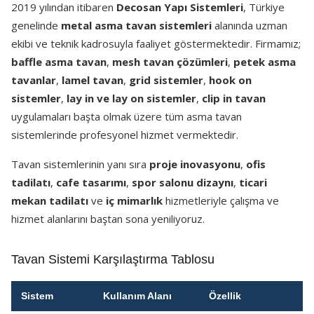
2019 yılından itibaren
Decosan Yapı Sistemleri
, Türkiye
genelinde
metal asma tavan sistemleri
alanında uzman
ekibi ve teknik kadrosuyla faaliyet göstermektedir. Firmamız;
baffle asma tavan
,
mesh tavan çözümleri
,
petek asma
tavanlar
,
lamel tavan
,
grid sistemler
,
hook on
sistemler
,
lay in ve lay on sistemler
,
clip in tavan
uygulamaları başta olmak üzere tüm asma tavan
sistemlerinde profesyonel hizmet vermektedir.
Tavan sistemlerinin yanı sıra
proje inovasyonu
,
ofis
tadilatı
,
cafe tasarımı
,
spor salonu dizaynı
,
ticari
mekan tadilatı
ve
iç mimarlık
hizmetleriyle çalışma ve
hizmet alanlarını baştan sona yeniliyoruz.
Tavan Sistemi Karşılaştırma Tablosu
Sistem
Kullanım Alanı
Özellik