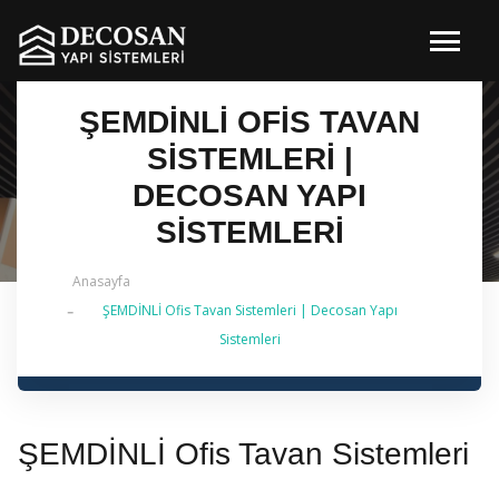
ŞEMDİNLİ OFIS TAVAN
SISTEMLERI |
DECOSAN YAPI
SISTEMLERI
Anasayfa
ŞEMDİNLİ Ofis Tavan Sistemleri | Decosan Yapı
✔ 2026 Güncel — İstanbul Genelinde Metal Asma
Sistemleri
Tavan & İç Mimarlık | 0 542 484 88 86
ŞEMDİNLİ Ofis Tavan Sistemleri