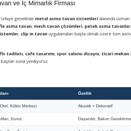
an ve İç Mimarlık Firması
 Türkiye genelinde
metal asma tavan sistemleri
alanında uzman e
fle asma tavan
,
mesh tavan çözümleri
,
petek asma tavanlar
sistemler
,
clip in tavan
uygulamaları başta olmak üzere tüm asm
fis tadilatı
,
cafe tasarımı
,
spor salonu dizaynı
,
ticari mekan 
 baştan sona yeniliyoruz.
Alanı
Özellik
Otel, Kültür Merkezi
Akustik + Dekoratif
i Alan, Konut
Dayanıklı, Bakım Gerektirm