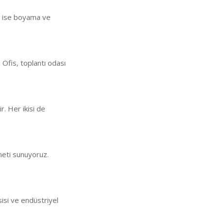
an ise boyama ve
 Ofis, toplantı odası
ir. Her ikisi de
meti sunuyoruz.
sisi ve endüstriyel