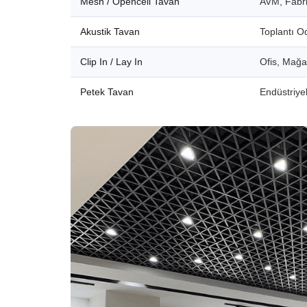
Mesh / Opencell Tavan
AVM, Fabri
Akustik Tavan
Toplantı O
Clip In / Lay In
Ofis, Mağ
Petek Tavan
Endüstriyel