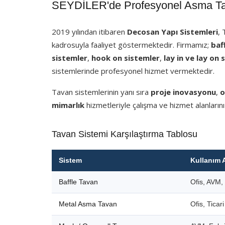
SEYDİLER'de Profesyonel Asma Tav
2019 yılından itibaren
Decosan Yapı Sistemleri
,
kadrosuyla faaliyet göstermektedir. Firmamız;
baf
sistemler
,
hook on sistemler
,
lay in ve lay on 
sistemlerinde profesyonel hizmet vermektedir.
Tavan sistemlerinin yanı sıra
proje inovasyonu
,
o
mimarlık
hizmetleriyle çalışma ve hizmet alanlarını
Tavan Sistemi Karşılaştırma Tablosu
Sistem
Kullanım 
Baffle Tavan
Ofis, AVM, 
Metal Asma Tavan
Ofis, Ticar