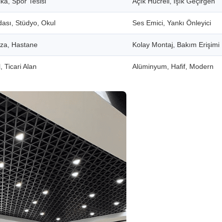
ka, Spor Tesisi
Açık Hücreli, Işık Geçirgen
dası, Stüdyo, Okul
Ses Emici, Yankı Önleyici
aza, Hastane
Kolay Montaj, Bakım Erişimi
, Ticari Alan
Alüminyum, Hafif, Modern