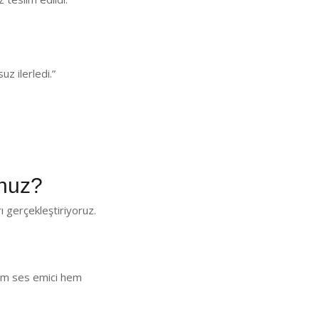
z ilerledi.”
nuz?
 gerçekleştiriyoruz.
 Hem ses emici hem