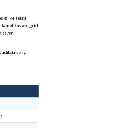
kibi ve teknik
,
lamel tavan
,
grid
a tavan
tadilatı
ve
iç
ez