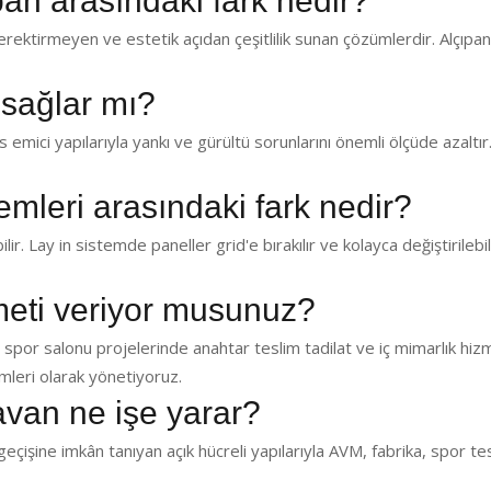
pan arasındaki fark nedir?
ektirmeyen ve estetik açıdan çeşitlilik sunan çözümlerdir. Alçıp
 sağlar mı?
emici yapılarıyla yankı ve gürültü sorunlarını önemli ölçüde azaltır.
temleri arasındaki fark nedir?
lir. Lay in sistemde paneller grid'e bırakılır ve kolayca değiştirilebil
zmeti veriyor musunuz?
 spor salonu projelerinde anahtar teslim tadilat ve iç mimarlık hiz
leri olarak yönetiyoruz.
avan ne işe yarar?
eçişine imkân tanıyan açık hücreli yapılarıyla AVM, fabrika, spor te