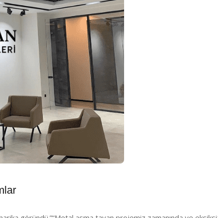
mlar
 harika göründü.”
“Metal asma tavan projemiz zamanında ve eksiksiz 