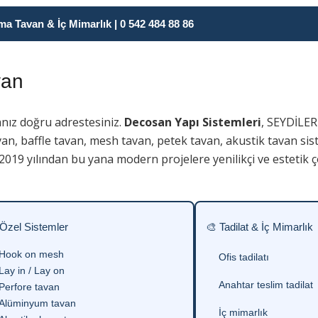
 Tavan & İç Mimarlık | 0 542 484 88 86
van
nız doğru adrestesiniz.
Decosan Yapı Sistemleri
, SEYDİLER
an, baffle tavan, mesh tavan, petek tavan, akustik tavan sist
019 yılından bu yana modern projelere yenilikçi ve estetik 
 Özel Sistemler
🎨 Tadilat & İç Mimarlık
Hook on mesh
Ofis tadilatı
Lay in / Lay on
Anahtar teslim tadilat
Perfore tavan
Alüminyum tavan
İç mimarlık