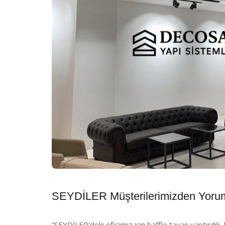
SEYDİLER Müşterilerimizden Yoru
“SEYDİLER'deki ofisimiz için baffle tavan yaptırdık,