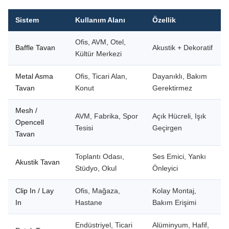
Sistem
Kullanım Alanı
Özellik
Ofis, AVM, Otel,
Baffle Tavan
Akustik + Dekoratif
Kültür Merkezi
Metal Asma
Ofis, Ticari Alan,
Dayanıklı, Bakım
Tavan
Konut
Gerektirmez
Mesh /
AVM, Fabrika, Spor
Açık Hücreli, Işık
Opencell
Tesisi
Geçirgen
Tavan
Toplantı Odası,
Ses Emici, Yankı
Akustik Tavan
Stüdyo, Okul
Önleyici
Clip In / Lay
Ofis, Mağaza,
Kolay Montaj,
In
Hastane
Bakım Erişimi
Endüstriyel, Ticari
Alüminyum, Hafif,