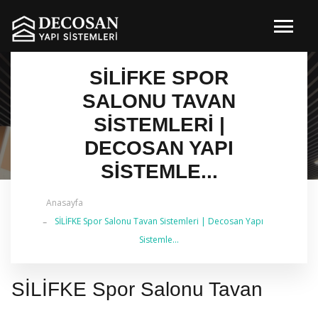
SİLİFKE SPOR
SALONU TAVAN
SISTEMLERI |
DECOSAN YAPI
SISTEMLE...
Anasayfa
✔ 2026 Güncel — İstanbul Genelinde Metal Asma
SİLİFKE Spor Salonu Tavan Sistemleri | Decosan Yapı
Tavan & İç Mimarlık | 0 542 484 88 86
Sistemle...
SİLİFKE Spor Salonu Tavan