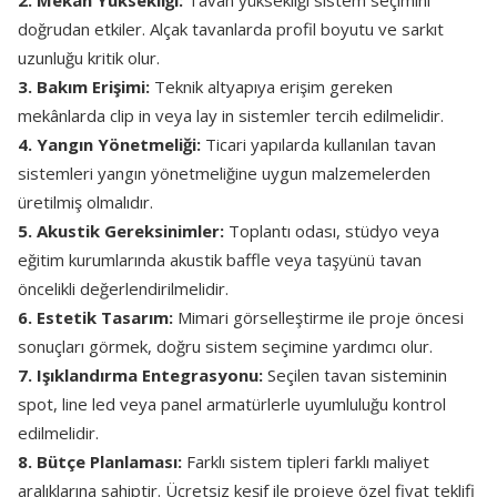
2. Mekân Yüksekliği:
Tavan yüksekliği sistem seçimini
doğrudan etkiler. Alçak tavanlarda profil boyutu ve sarkıt
uzunluğu kritik olur.
3. Bakım Erişimi:
Teknik altyapıya erişim gereken
mekânlarda clip in veya lay in sistemler tercih edilmelidir.
4. Yangın Yönetmeliği:
Ticari yapılarda kullanılan tavan
sistemleri yangın yönetmeliğine uygun malzemelerden
üretilmiş olmalıdır.
5. Akustik Gereksinimler:
Toplantı odası, stüdyo veya
eğitim kurumlarında akustik baffle veya taşyünü tavan
öncelikli değerlendirilmelidir.
6. Estetik Tasarım:
Mimari görselleştirme ile proje öncesi
sonuçları görmek, doğru sistem seçimine yardımcı olur.
7. Işıklandırma Entegrasyonu:
Seçilen tavan sisteminin
spot, line led veya panel armatürlerle uyumluluğu kontrol
edilmelidir.
8. Bütçe Planlaması:
Farklı sistem tipleri farklı maliyet
aralıklarına sahiptir. Ücretsiz keşif ile projeye özel fiyat teklifi