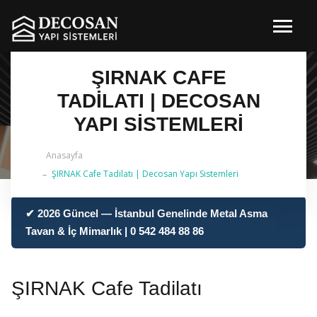
ŞIRNAK CAFE
TADILATI | DECOSAN
YAPI SISTEMLERI
Anasayfa
ŞIRNAK Cafe Tadilatı | Decosan Yapı Sistemleri
✔ 2026 Güncel — İstanbul Genelinde Metal Asma
Tavan & İç Mimarlık | 0 542 484 88 86
ŞIRNAK Cafe Tadilatı