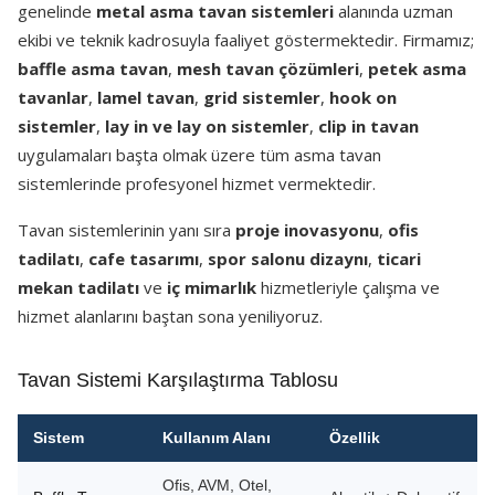
genelinde
metal asma tavan sistemleri
alanında uzman
ekibi ve teknik kadrosuyla faaliyet göstermektedir. Firmamız;
baffle asma tavan
,
mesh tavan çözümleri
,
petek asma
tavanlar
,
lamel tavan
,
grid sistemler
,
hook on
sistemler
,
lay in ve lay on sistemler
,
clip in tavan
uygulamaları başta olmak üzere tüm asma tavan
sistemlerinde profesyonel hizmet vermektedir.
Tavan sistemlerinin yanı sıra
proje inovasyonu
,
ofis
tadilatı
,
cafe tasarımı
,
spor salonu dizaynı
,
ticari
mekan tadilatı
ve
iç mimarlık
hizmetleriyle çalışma ve
hizmet alanlarını baştan sona yeniliyoruz.
Tavan Sistemi Karşılaştırma Tablosu
Sistem
Kullanım Alanı
Özellik
Ofis, AVM, Otel,