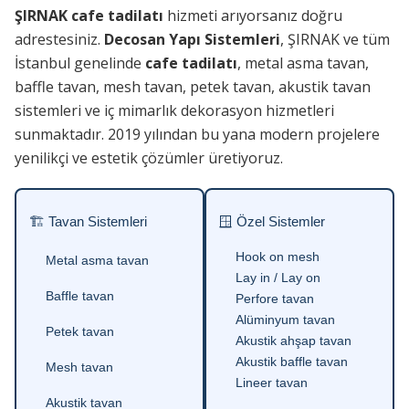
ŞIRNAK cafe tadilatı
hizmeti arıyorsanız doğru
adrestesiniz.
Decosan Yapı Sistemleri
, ŞIRNAK ve tüm
İstanbul genelinde
cafe tadilatı
, metal asma tavan,
baffle tavan, mesh tavan, petek tavan, akustik tavan
sistemleri ve iç mimarlık dekorasyon hizmetleri
sunmaktadır. 2019 yılından bu yana modern projelere
yenilikçi ve estetik çözümler üretiyoruz.
🏗 Tavan Sistemleri
🪟 Özel Sistemler
Hook on mesh
Metal asma tavan
Lay in / Lay on
Baffle tavan
Perfore tavan
Alüminyum tavan
Petek tavan
Akustik ahşap tavan
Akustik baffle tavan
Mesh tavan
Lineer tavan
Akustik tavan