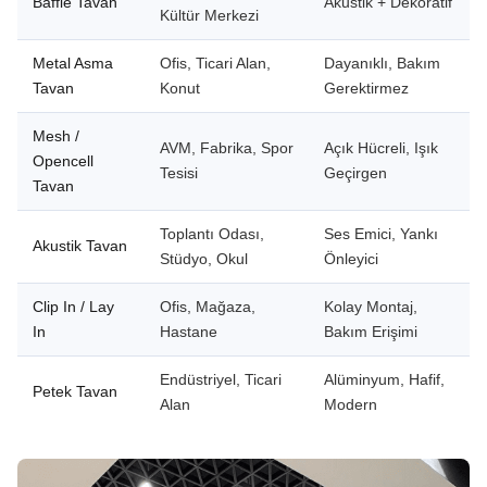
Baffle Tavan
Akustik + Dekoratif
Kültür Merkezi
Metal Asma
Ofis, Ticari Alan,
Dayanıklı, Bakım
Tavan
Konut
Gerektirmez
Mesh /
AVM, Fabrika, Spor
Açık Hücreli, Işık
Opencell
Tesisi
Geçirgen
Tavan
Toplantı Odası,
Ses Emici, Yankı
Akustik Tavan
Stüdyo, Okul
Önleyici
Clip In / Lay
Ofis, Mağaza,
Kolay Montaj,
In
Hastane
Bakım Erişimi
Endüstriyel, Ticari
Alüminyum, Hafif,
Petek Tavan
Alan
Modern