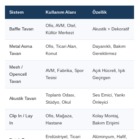
Sistem
Kullanım Alanı
Özellik
Ofis, AVM, Otel,
Baffle Tavan
Akustik + Dekoratif
Kültür Merkezi
Metal Asma
Ofis, Ticari Alan,
Dayanıklı, Bakım
Tavan
Konut
Gerektirmez
Mesh /
AVM, Fabrika, Spor
Açık Hücreli, Işık
Opencell
Tesisi
Geçirgen
Tavan
Toplantı Odası,
Ses Emici, Yankı
Akustik Tavan
Stüdyo, Okul
Önleyici
Clip In / Lay
Ofis, Mağaza,
Kolay Montaj,
In
Hastane
Bakım Erişimi
Endüstriyel, Ticari
Alüminyum, Hafif,