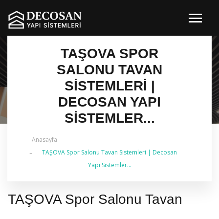
TAŞOVA SPOR
SALONU TAVAN
SISTEMLERI |
DECOSAN YAPI
SISTEMLER...
Anasayfa
✔ 2026 Güncel — İstanbul Genelinde Metal Asma
TAŞOVA Spor Salonu Tavan Sistemleri | Decosan
Tavan & İç Mimarlık | 0 542 484 88 86
Yapı Sistemler...
TAŞOVA Spor Salonu Tavan