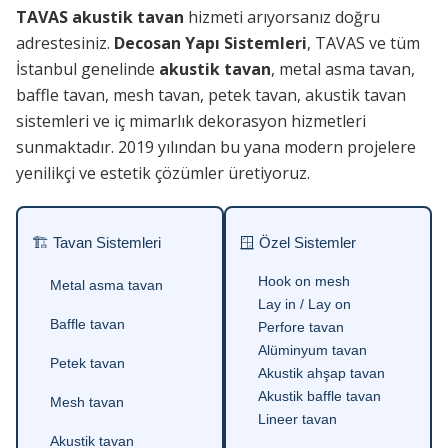
TAVAS akustik tavan
hizmeti arıyorsanız doğru
adrestesiniz.
Decosan Yapı Sistemleri
, TAVAS ve tüm
İstanbul genelinde
akustik tavan
, metal asma tavan,
baffle tavan, mesh tavan, petek tavan, akustik tavan
sistemleri ve iç mimarlık dekorasyon hizmetleri
sunmaktadır. 2019 yılından bu yana modern projelere
yenilikçi ve estetik çözümler üretiyoruz.
🏗 Tavan Sistemleri
🪟 Özel Sistemler
Hook on mesh
Metal asma tavan
Lay in / Lay on
Baffle tavan
Perfore tavan
Alüminyum tavan
Petek tavan
Akustik ahşap tavan
Akustik baffle tavan
Mesh tavan
Lineer tavan
Akustik tavan