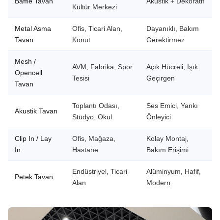
Baffle Tavan
Akustik + Dekoratif
Kültür Merkezi
Metal Asma
Ofis, Ticari Alan,
Dayanıklı, Bakım
Tavan
Konut
Gerektirmez
Mesh /
AVM, Fabrika, Spor
Açık Hücreli, Işık
Opencell
Tesisi
Geçirgen
Tavan
Toplantı Odası,
Ses Emici, Yankı
Akustik Tavan
Stüdyo, Okul
Önleyici
Clip In / Lay
Ofis, Mağaza,
Kolay Montaj,
In
Hastane
Bakım Erişimi
Endüstriyel, Ticari
Alüminyum, Hafif,
Petek Tavan
Alan
Modern