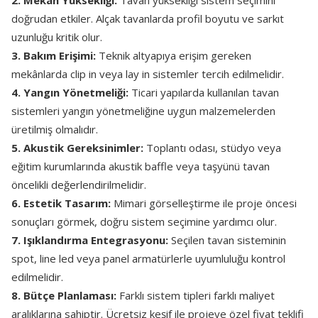
2. Mekân Yüksekliği:
Tavan yüksekliği sistem seçimini
doğrudan etkiler. Alçak tavanlarda profil boyutu ve sarkıt
uzunluğu kritik olur.
3. Bakım Erişimi:
Teknik altyapıya erişim gereken
mekânlarda clip in veya lay in sistemler tercih edilmelidir.
4. Yangın Yönetmeliği:
Ticari yapılarda kullanılan tavan
sistemleri yangın yönetmeliğine uygun malzemelerden
üretilmiş olmalıdır.
5. Akustik Gereksinimler:
Toplantı odası, stüdyo veya
eğitim kurumlarında akustik baffle veya taşyünü tavan
öncelikli değerlendirilmelidir.
6. Estetik Tasarım:
Mimari görselleştirme ile proje öncesi
sonuçları görmek, doğru sistem seçimine yardımcı olur.
7. Işıklandırma Entegrasyonu:
Seçilen tavan sisteminin
spot, line led veya panel armatürlerle uyumluluğu kontrol
edilmelidir.
8. Bütçe Planlaması:
Farklı sistem tipleri farklı maliyet
aralıklarına sahiptir. Ücretsiz keşif ile projeye özel fiyat teklifi