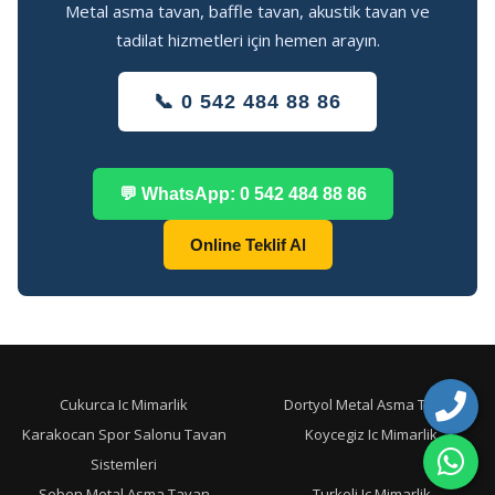
Metal asma tavan, baffle tavan, akustik tavan ve
tadilat hizmetleri için hemen arayın.
📞 0 542 484 88 86
💬 WhatsApp: 0 542 484 88 86
Online Teklif Al
Cukurca Ic Mimarlik
Dortyol Metal Asma Tavan
Karakocan Spor Salonu Tavan
Koycegiz Ic Mimarlik
Sistemleri
Seben Metal Asma Tavan
Turkeli Ic Mimarlik