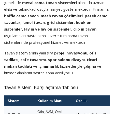
genelinde
metal asma tavan sistemleri
alanında uzman
ekibi ve teknik kadrosuyla faaliyet göstermektedir. Firmamız;
baffle asma tavan
,
mesh tavan çözümleri
,
petek asma
tavanlar
,
lamel tavan
,
grid sistemler
,
hook on
sistemler
,
lay in ve lay on sistemler
,
clip in tavan
uygulamaları başta olmak üzere tüm asma tavan
sistemlerinde profesyonel hizmet vermektedir.
Tavan sistemlerinin yanı sıra
proje inovasyonu
,
ofis
tadilatı
,
cafe tasarımı
,
spor salonu dizaynı
,
ticari
mekan tadilatı
ve
iç mimarlık
hizmetleriyle çalışma ve
hizmet alanlarını baştan sona yeniliyoruz.
Tavan Sistemi Karşılaştırma Tablosu
Sistem
Kullanım Alanı
Özellik
Ofis, AVM, Otel,