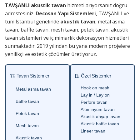
TAVŞANLI akustik tavan
hizmeti arıyorsanız doğru
adrestesiniz.
Decosan Yapı Sistemleri
, TAVŞANLI ve
tüm İstanbul genelinde
akustik tavan
, metal asma
tavan, baffle tavan, mesh tavan, petek tavan, akustik
tavan sistemleri ve iç mimarlık dekorasyon hizmetleri
sunmaktadır. 2019 yılından bu yana modern projelere
yenilikçi ve estetik çözümler üretiyoruz.
🏗 Tavan Sistemleri
🪟 Özel Sistemler
Hook on mesh
Metal asma tavan
Lay in / Lay on
Baffle tavan
Perfore tavan
Alüminyum tavan
Petek tavan
Akustik ahşap tavan
Akustik baffle tavan
Mesh tavan
Lineer tavan
Akustik tavan