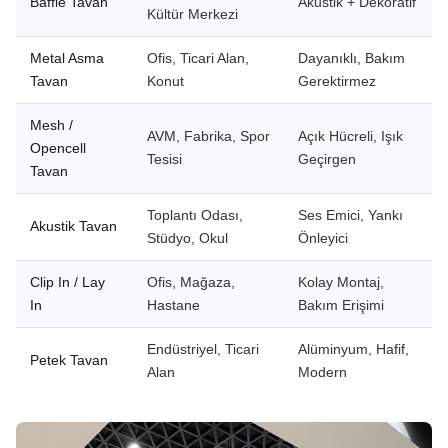
Baffle Tavan
Akustik + Dekoratif
Kültür Merkezi
Metal Asma
Ofis, Ticari Alan,
Dayanıklı, Bakım
Tavan
Konut
Gerektirmez
Mesh /
AVM, Fabrika, Spor
Açık Hücreli, Işık
Opencell
Tesisi
Geçirgen
Tavan
Toplantı Odası,
Ses Emici, Yankı
Akustik Tavan
Stüdyo, Okul
Önleyici
Clip In / Lay
Ofis, Mağaza,
Kolay Montaj,
In
Hastane
Bakım Erişimi
Endüstriyel, Ticari
Alüminyum, Hafif,
Petek Tavan
Alan
Modern