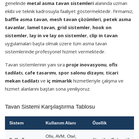
genelinde
metal asma tavan sistemleri
alanında uzman
ekibi ve teknik kadrosuyla faaliyet göstermektedir. Firmamız;
baffle asma tavan
,
mesh tavan çözümleri
,
petek asma
tavanlar
,
lamel tavan
,
grid sistemler
,
hook on
sistemler
,
lay in ve lay on sistemler
,
clip in tavan
uygulamaları başta olmak üzere tüm asma tavan
sistemlerinde profesyonel hizmet vermektedir.
Tavan sistemlerinin yanı sıra
proje inovasyonu
,
ofis
tadilatı
,
cafe tasarımı
,
spor salonu dizaynı
,
ticari
mekan tadilatı
ve
iç mimarlık
hizmetleriyle çalışma ve
hizmet alanlarını baştan sona yeniliyoruz.
Tavan Sistemi Karşılaştırma Tablosu
Sistem
Kullanım Alanı
Özellik
Ofis, AVM, Otel,