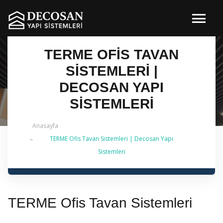
TERME OFIS TAVAN
SISTEMLERI |
DECOSAN YAPI
SISTEMLERI
Anasayfa
TERME Ofis Tavan Sistemleri | Decosan Yapı
✔ 2026 Güncel — İstanbul Genelinde Metal Asma
Sistemleri
Tavan & İç Mimarlık | 0 542 484 88 86
TERME Ofis Tavan Sistemleri