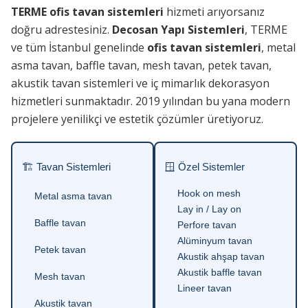
TERME ofis tavan sistemleri
hizmeti arıyorsanız
doğru adrestesiniz.
Decosan Yapı Sistemleri
, TERME
ve tüm İstanbul genelinde
ofis tavan sistemleri
, metal
asma tavan, baffle tavan, mesh tavan, petek tavan,
akustik tavan sistemleri ve iç mimarlık dekorasyon
hizmetleri sunmaktadır. 2019 yılından bu yana modern
projelere yenilikçi ve estetik çözümler üretiyoruz.
🏗 Tavan Sistemleri
🪟 Özel Sistemler
Hook on mesh
Metal asma tavan
Lay in / Lay on
Baffle tavan
Perfore tavan
Alüminyum tavan
Petek tavan
Akustik ahşap tavan
Akustik baffle tavan
Mesh tavan
Lineer tavan
Akustik tavan