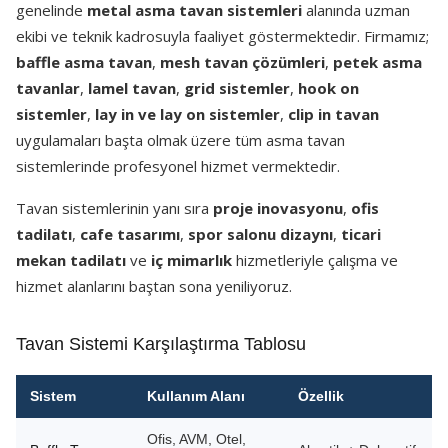
genelinde
metal asma tavan sistemleri
alanında uzman
ekibi ve teknik kadrosuyla faaliyet göstermektedir. Firmamız;
baffle asma tavan
,
mesh tavan çözümleri
,
petek asma
tavanlar
,
lamel tavan
,
grid sistemler
,
hook on
sistemler
,
lay in ve lay on sistemler
,
clip in tavan
uygulamaları başta olmak üzere tüm asma tavan
sistemlerinde profesyonel hizmet vermektedir.
Tavan sistemlerinin yanı sıra
proje inovasyonu
,
ofis
tadilatı
,
cafe tasarımı
,
spor salonu dizaynı
,
ticari
mekan tadilatı
ve
iç mimarlık
hizmetleriyle çalışma ve
hizmet alanlarını baştan sona yeniliyoruz.
Tavan Sistemi Karşılaştırma Tablosu
Sistem
Kullanım Alanı
Özellik
Ofis, AVM, Otel,