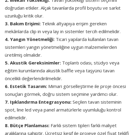
2. Mekân Yüksekliği:
Tavan yüksekliği sistem seçimini
doğrudan etkiler. Alçak tavanlarda profil boyutu ve sarkıt
uzunluğu kritik olur.
3. Bakım Erişimi:
Teknik altyapıya erişim gereken
mekânlarda clip in veya lay in sistemler tercih edilmelidir.
4. Yangın Yönetmeliği:
Ticari yapılarda kullanılan tavan
sistemleri yangın yönetmeliğine uygun malzemelerden
üretilmiş olmalıdır.
5. Akustik Gereksinimler:
Toplantı odası, stüdyo veya
eğitim kurumlarında akustik baffle veya taşyünü tavan
öncelikli değerlendirilmelidir.
6. Estetik Tasarım:
Mimari görselleştirme ile proje öncesi
sonuçları görmek, doğru sistem seçimine yardımcı olur.
7. Işıklandırma Entegrasyonu:
Seçilen tavan sisteminin
spot, line led veya panel armatürlerle uyumluluğu kontrol
edilmelidir.
8. Bütçe Planlaması:
Farklı sistem tipleri farklı maliyet
aralıklarına sahiptir. Ücretsiz keşif ile projeye özel fiyat teklifi