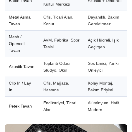
Baffle Tavan
Akustik + Dekoratif
Kültür Merkezi
Metal Asma
Ofis, Ticari Alan,
Dayanıklı, Bakım
Tavan
Konut
Gerektirmez
Mesh /
AVM, Fabrika, Spor
Açık Hücreli, Işık
Opencell
Tesisi
Geçirgen
Tavan
Toplantı Odası,
Ses Emici, Yankı
Akustik Tavan
Stüdyo, Okul
Önleyici
Clip In / Lay
Ofis, Mağaza,
Kolay Montaj,
In
Hastane
Bakım Erişimi
Endüstriyel, Ticari
Alüminyum, Hafif,
Petek Tavan
Alan
Modern