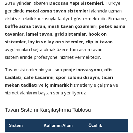
2019 yılından itibaren
Decosan Yapı Sistemleri
, Türkiye
genelinde
metal asma tavan sistemleri
alanında uzman
ekibi ve teknik kadrosuyla faaliyet göstermektedir. Firmamız;
baffle asma tavan
,
mesh tavan çözümleri
,
petek asma
tavanlar
,
lamel tavan
,
grid sistemler
,
hook on
sistemler
,
lay in ve lay on sistemler
,
clip in tavan
uygulamaları başta olmak üzere tüm asma tavan
sistemlerinde profesyonel hizmet vermektedir.
Tavan sistemlerinin yanı sıra
proje inovasyonu
,
ofis
tadilatı
,
cafe tasarımı
,
spor salonu dizaynı
,
ticari
mekan tadilatı
ve
iç mimarlık
hizmetleriyle çalışma ve
hizmet alanlarını baştan sona yeniliyoruz.
Tavan Sistemi Karşılaştırma Tablosu
Sistem
Kullanım Alanı
Özellik