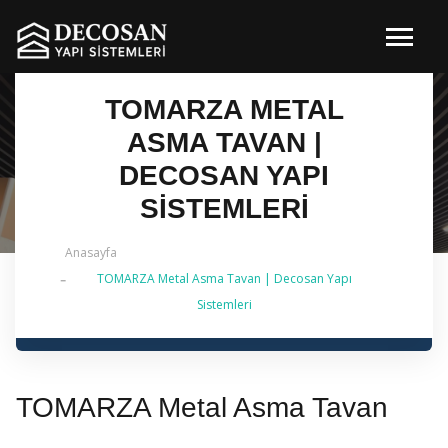
TOMARZA METAL
ASMA TAVAN |
DECOSAN YAPI
SISTEMLERI
Anasayfa
TOMARZA Metal Asma Tavan | Decosan Yapı
✔ 2026 Güncel — İstanbul Genelinde Metal Asma
Sistemleri
Tavan & İç Mimarlık | 0 542 484 88 86
TOMARZA Metal Asma Tavan