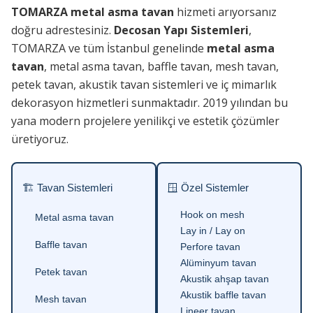
TOMARZA metal asma tavan
hizmeti arıyorsanız
doğru adrestesiniz.
Decosan Yapı Sistemleri
,
TOMARZA ve tüm İstanbul genelinde
metal asma
tavan
, metal asma tavan, baffle tavan, mesh tavan,
petek tavan, akustik tavan sistemleri ve iç mimarlık
dekorasyon hizmetleri sunmaktadır. 2019 yılından bu
yana modern projelere yenilikçi ve estetik çözümler
üretiyoruz.
🏗 Tavan Sistemleri
🪟 Özel Sistemler
Hook on mesh
Metal asma tavan
Lay in / Lay on
Baffle tavan
Perfore tavan
Alüminyum tavan
Petek tavan
Akustik ahşap tavan
Akustik baffle tavan
Mesh tavan
Lineer tavan