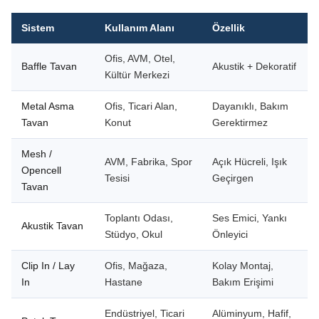
Sistem
Kullanım Alanı
Özellik
Ofis, AVM, Otel,
Baffle Tavan
Akustik + Dekoratif
Kültür Merkezi
Metal Asma
Ofis, Ticari Alan,
Dayanıklı, Bakım
Tavan
Konut
Gerektirmez
Mesh /
AVM, Fabrika, Spor
Açık Hücreli, Işık
Opencell
Tesisi
Geçirgen
Tavan
Toplantı Odası,
Ses Emici, Yankı
Akustik Tavan
Stüdyo, Okul
Önleyici
Clip In / Lay
Ofis, Mağaza,
Kolay Montaj,
In
Hastane
Bakım Erişimi
Endüstriyel, Ticari
Alüminyum, Hafif,