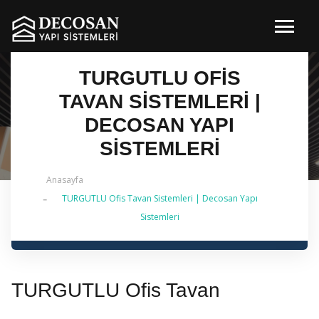
TURGUTLU OFIS
TAVAN SISTEMLERI |
DECOSAN YAPI
SISTEMLERI
Anasayfa
TURGUTLU Ofis Tavan Sistemleri | Decosan Yapı
✔ 2026 Güncel — İstanbul Genelinde Metal Asma
Sistemleri
Tavan & İç Mimarlık | 0 542 484 88 86
TURGUTLU Ofis Tavan