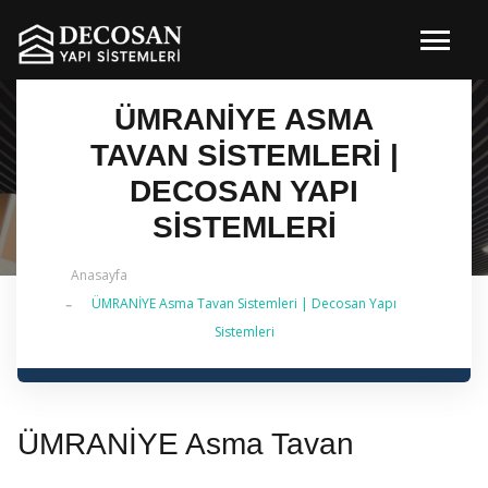
ÜMRANİYE ASMA
TAVAN SISTEMLERI |
DECOSAN YAPI
SISTEMLERI
Anasayfa
ÜMRANİYE Asma Tavan Sistemleri | Decosan Yapı
✔ 2026 Güncel — İstanbul Genelinde Metal Asma
Sistemleri
Tavan & İç Mimarlık | 0 542 484 88 86
ÜMRANİYE Asma Tavan