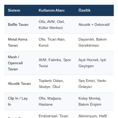
Sistem
Kullanım Alanı
Özellik
Ofis, AVM, Otel,
Baffle Tavan
Akustik + Dekoratif
Kültür Merkezi
Metal Asma
Ofis, Ticari Alan,
Dayanıklı, Bakım
Tavan
Konut
Gerektirmez
Mesh /
AVM, Fabrika, Spor
Açık Hücreli, Işık
Opencell
Tesisi
Geçirgen
Tavan
Toplantı Odası,
Ses Emici, Yankı
Akustik Tavan
Stüdyo, Okul
Önleyici
Clip In / Lay
Ofis, Mağaza,
Kolay Montaj,
In
Hastane
Bakım Erişimi
Endüstriyel, Ticari
Alüminyum, Hafif,