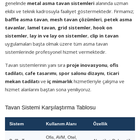
genelinde
metal asma tavan sistemleri
alanında uzman
ekibi ve teknik kadrosuyla faaliyet göstermektedir. Firmamız;
baffle asma tavan
,
mesh tavan çözümleri
,
petek asma
tavanlar
,
lamel tavan
,
grid sistemler
,
hook on
sistemler
,
lay in ve lay on sistemler
,
clip in tavan
uygulamaları başta olmak üzere tüm asma tavan
sistemlerinde profesyonel hizmet vermektedir.
Tavan sistemlerinin yanı sıra
proje inovasyonu
,
ofis
tadilatı
,
cafe tasarımı
,
spor salonu dizaynı
,
ticari
mekan tadilatı
ve
iç mimarlık
hizmetleriyle çalışma ve
hizmet alanlarını baştan sona yeniliyoruz.
Tavan Sistemi Karşılaştırma Tablosu
Sistem
Kullanım Alanı
Özellik
Ofis, AVM, Otel,