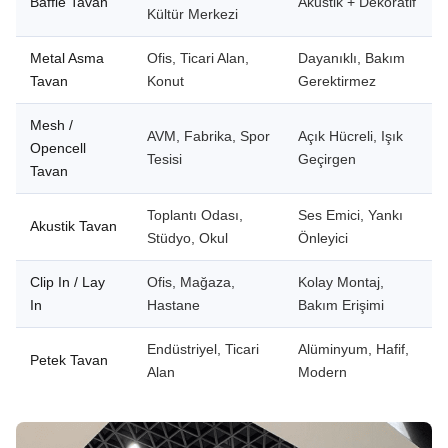
Baffle Tavan
Akustik + Dekoratif
Kültür Merkezi
Metal Asma
Ofis, Ticari Alan,
Dayanıklı, Bakım
Tavan
Konut
Gerektirmez
Mesh /
AVM, Fabrika, Spor
Açık Hücreli, Işık
Opencell
Tesisi
Geçirgen
Tavan
Toplantı Odası,
Ses Emici, Yankı
Akustik Tavan
Stüdyo, Okul
Önleyici
Clip In / Lay
Ofis, Mağaza,
Kolay Montaj,
In
Hastane
Bakım Erişimi
Endüstriyel, Ticari
Alüminyum, Hafif,
Petek Tavan
Alan
Modern