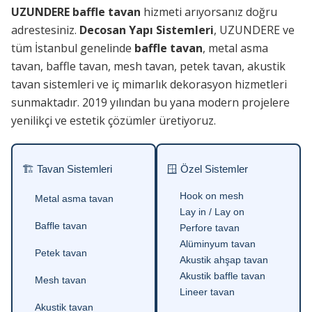
UZUNDERE baffle tavan
hizmeti arıyorsanız doğru
adrestesiniz.
Decosan Yapı Sistemleri
, UZUNDERE ve
tüm İstanbul genelinde
baffle tavan
, metal asma
tavan, baffle tavan, mesh tavan, petek tavan, akustik
tavan sistemleri ve iç mimarlık dekorasyon hizmetleri
sunmaktadır. 2019 yılından bu yana modern projelere
yenilikçi ve estetik çözümler üretiyoruz.
🏗 Tavan Sistemleri
🪟 Özel Sistemler
Hook on mesh
Metal asma tavan
Lay in / Lay on
Baffle tavan
Perfore tavan
Alüminyum tavan
Petek tavan
Akustik ahşap tavan
Akustik baffle tavan
Mesh tavan
Lineer tavan
Akustik tavan