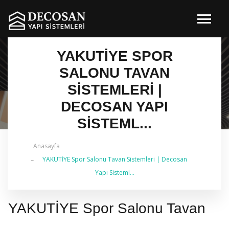
YAKUTİYE SPOR
SALONU TAVAN
SISTEMLERI |
DECOSAN YAPI
SISTEML...
Anasayfa
✔ 2026 Güncel — İstanbul Genelinde Metal Asma
YAKUTİYE Spor Salonu Tavan Sistemleri | Decosan
Tavan & İç Mimarlık | 0 542 484 88 86
Yapı Sisteml...
YAKUTİYE Spor Salonu Tavan