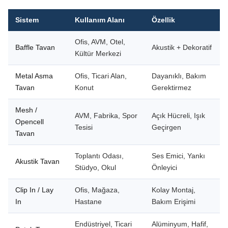
Sistem
Kullanım Alanı
Özellik
Ofis, AVM, Otel,
Baffle Tavan
Akustik + Dekoratif
Kültür Merkezi
Metal Asma
Ofis, Ticari Alan,
Dayanıklı, Bakım
Tavan
Konut
Gerektirmez
Mesh /
AVM, Fabrika, Spor
Açık Hücreli, Işık
Opencell
Tesisi
Geçirgen
Tavan
Toplantı Odası,
Ses Emici, Yankı
Akustik Tavan
Stüdyo, Okul
Önleyici
Clip In / Lay
Ofis, Mağaza,
Kolay Montaj,
In
Hastane
Bakım Erişimi
Endüstriyel, Ticari
Alüminyum, Hafif,