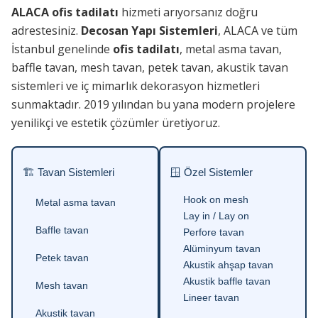
ALACA ofis tadilatı
hizmeti arıyorsanız doğru
adrestesiniz.
Decosan Yapı Sistemleri
, ALACA ve tüm
İstanbul genelinde
ofis tadilatı
, metal asma tavan,
baffle tavan, mesh tavan, petek tavan, akustik tavan
sistemleri ve iç mimarlık dekorasyon hizmetleri
sunmaktadır. 2019 yılından bu yana modern projelere
yenilikçi ve estetik çözümler üretiyoruz.
🏗 Tavan Sistemleri
🪟 Özel Sistemler
Hook on mesh
Metal asma tavan
Lay in / Lay on
Baffle tavan
Perfore tavan
Alüminyum tavan
Petek tavan
Akustik ahşap tavan
Akustik baffle tavan
Mesh tavan
Lineer tavan
Akustik tavan