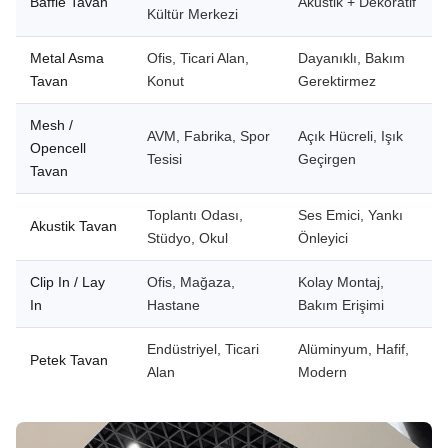
Baffle Tavan
Akustik + Dekoratif
Kültür Merkezi
Metal Asma
Ofis, Ticari Alan,
Dayanıklı, Bakım
Tavan
Konut
Gerektirmez
Mesh /
AVM, Fabrika, Spor
Açık Hücreli, Işık
Opencell
Tesisi
Geçirgen
Tavan
Toplantı Odası,
Ses Emici, Yankı
Akustik Tavan
Stüdyo, Okul
Önleyici
Clip In / Lay
Ofis, Mağaza,
Kolay Montaj,
In
Hastane
Bakım Erişimi
Endüstriyel, Ticari
Alüminyum, Hafif,
Petek Tavan
Alan
Modern