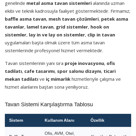
genelinde
metal asma tavan sistemleri
alanında uzman
ekibi ve teknik kadrosuyla faaliyet göstermektedir. Firmamız;
baffle asma tavan
,
mesh tavan çözümleri
,
petek asma
tavanlar
,
lamel tavan
,
grid sistemler
,
hook on
sistemler
,
lay in ve lay on sistemler
,
clip in tavan
uygulamaları başta olmak üzere tüm asma tavan
sistemlerinde profesyonel hizmet vermektedir.
Tavan sistemlerinin yanı sıra
proje inovasyonu
,
ofis
tadilatı
,
cafe tasarımı
,
spor salonu dizaynı
,
ticari
mekan tadilatı
ve
iç mimarlık
hizmetleriyle çalışma ve
hizmet alanlarını baştan sona yeniliyoruz.
Tavan Sistemi Karşılaştırma Tablosu
Sistem
Kullanım Alanı
Özellik
Ofis, AVM, Otel,