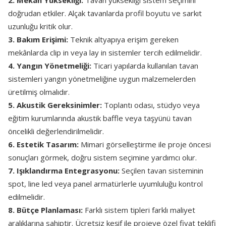
2. Mekân Yüksekliği:
Tavan yüksekliği sistem seçimini
doğrudan etkiler. Alçak tavanlarda profil boyutu ve sarkıt
uzunluğu kritik olur.
3. Bakım Erişimi:
Teknik altyapıya erişim gereken
mekânlarda clip in veya lay in sistemler tercih edilmelidir.
4. Yangın Yönetmeliği:
Ticari yapılarda kullanılan tavan
sistemleri yangın yönetmeliğine uygun malzemelerden
üretilmiş olmalıdır.
5. Akustik Gereksinimler:
Toplantı odası, stüdyo veya
eğitim kurumlarında akustik baffle veya taşyünü tavan
öncelikli değerlendirilmelidir.
6. Estetik Tasarım:
Mimari görselleştirme ile proje öncesi
sonuçları görmek, doğru sistem seçimine yardımcı olur.
7. Işıklandırma Entegrasyonu:
Seçilen tavan sisteminin
spot, line led veya panel armatürlerle uyumluluğu kontrol
edilmelidir.
8. Bütçe Planlaması:
Farklı sistem tipleri farklı maliyet
aralıklarına sahiptir. Ücretsiz keşif ile projeye özel fiyat teklifi