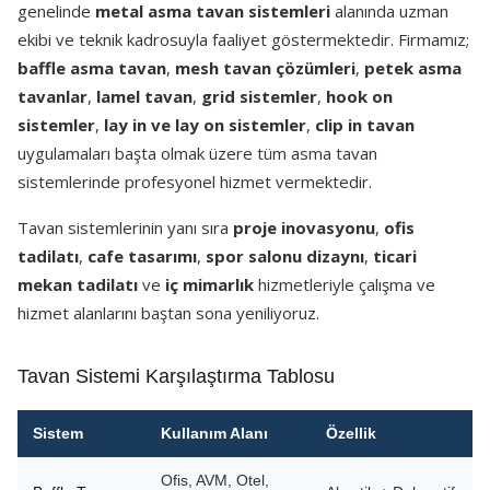
genelinde
metal asma tavan sistemleri
alanında uzman
ekibi ve teknik kadrosuyla faaliyet göstermektedir. Firmamız;
baffle asma tavan
,
mesh tavan çözümleri
,
petek asma
tavanlar
,
lamel tavan
,
grid sistemler
,
hook on
sistemler
,
lay in ve lay on sistemler
,
clip in tavan
uygulamaları başta olmak üzere tüm asma tavan
sistemlerinde profesyonel hizmet vermektedir.
Tavan sistemlerinin yanı sıra
proje inovasyonu
,
ofis
tadilatı
,
cafe tasarımı
,
spor salonu dizaynı
,
ticari
mekan tadilatı
ve
iç mimarlık
hizmetleriyle çalışma ve
hizmet alanlarını baştan sona yeniliyoruz.
Tavan Sistemi Karşılaştırma Tablosu
Sistem
Kullanım Alanı
Özellik
Ofis, AVM, Otel,