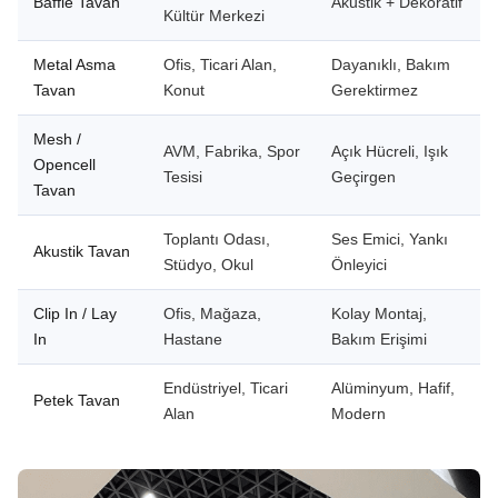
Baffle Tavan
Akustik + Dekoratif
Kültür Merkezi
Metal Asma
Ofis, Ticari Alan,
Dayanıklı, Bakım
Tavan
Konut
Gerektirmez
Mesh /
AVM, Fabrika, Spor
Açık Hücreli, Işık
Opencell
Tesisi
Geçirgen
Tavan
Toplantı Odası,
Ses Emici, Yankı
Akustik Tavan
Stüdyo, Okul
Önleyici
Clip In / Lay
Ofis, Mağaza,
Kolay Montaj,
In
Hastane
Bakım Erişimi
Endüstriyel, Ticari
Alüminyum, Hafif,
Petek Tavan
Alan
Modern