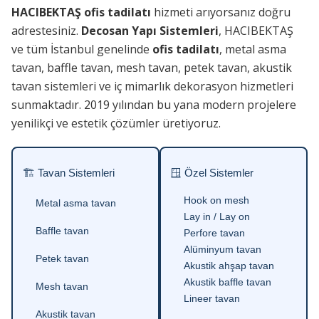
HACIBEKTAŞ ofis tadilatı
hizmeti arıyorsanız doğru
adrestesiniz.
Decosan Yapı Sistemleri
, HACIBEKTAŞ
ve tüm İstanbul genelinde
ofis tadilatı
, metal asma
tavan, baffle tavan, mesh tavan, petek tavan, akustik
tavan sistemleri ve iç mimarlık dekorasyon hizmetleri
sunmaktadır. 2019 yılından bu yana modern projelere
yenilikçi ve estetik çözümler üretiyoruz.
🏗 Tavan Sistemleri
🪟 Özel Sistemler
Hook on mesh
Metal asma tavan
Lay in / Lay on
Baffle tavan
Perfore tavan
Alüminyum tavan
Petek tavan
Akustik ahşap tavan
Akustik baffle tavan
Mesh tavan
Lineer tavan
Akustik tavan